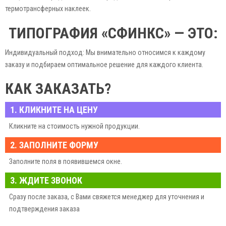
термотрансферных наклеек.
ТИПОГРАФИЯ «СФИНКС» — ЭТО:
Индивидуальный подход: Мы внимательно относимся к каждому
заказу и подбираем оптимальное решение для каждого клиента.
Сжатые сроки: Мы выполняем заказы в кратчайшие сроки, не теряя в
КАК ЗАКАЗАТЬ?
качестве продукции.
Удобный сервис: Вы можете заказать рулонные наклейки онлайн, по
1. КЛИКНИТЕ НА ЦЕНУ
телефону или в нашем офисе.
Доставка по всей Украине: Мы доставим готовую продукцию в любую
Кликните на стоимость нужной продукции.
точку Украины.
2. ЗАПОЛНИТЕ ФОРМУ
Закажите рулонные наклейки в типографии «Сфинкс» уже сегодня и
Заполните поля в появившемся окне.
оцените все преимущества нашего предложения!
3. ЖДИТЕ ЗВОНОК
Сразу после заказа, с Вами свяжется менеджер для уточнения и
подтверждения заказа