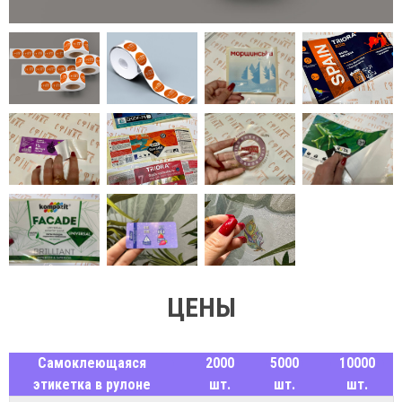
ЦЕНЫ
Самоклеющаяся
2000
5000
10000
этикетка в рулоне
шт.
шт.
шт.