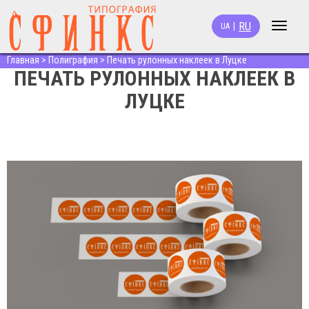
RU
|
UA
Toggle
navigat
Главная
>
Полиграфия
>
Печать рулонных наклеек в Луцке
ПЕЧАТЬ РУЛОННЫХ НАКЛЕЕК В
ЛУЦКЕ