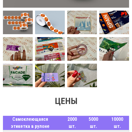
ЦЕНЫ
Самоклеющаяся
2000
5000
10000
этикетка в рулоне
шт.
шт.
шт.