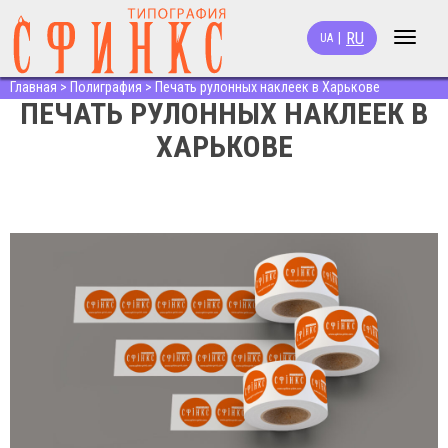
RU
|
UA
Toggle
navigat
Главная
>
Полиграфия
>
Печать рулонных наклеек в Харькове
ПЕЧАТЬ РУЛОННЫХ НАКЛЕЕК В
ХАРЬКОВЕ