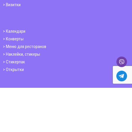
Визитки
Календари
Конверты
Меню для ресторанов
Наклейки, стикеры
Стикерпак
Открытки
Папки
Печать книг
Плакаты
Пластиковые карточки