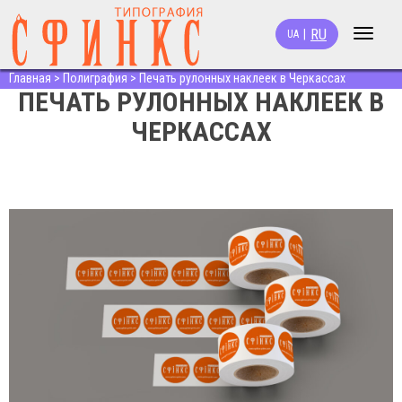
RU
|
UA
Toggle
navigat
Главная
>
Полиграфия
>
Печать рулонных наклеек в Черкассах
ПЕЧАТЬ РУЛОННЫХ НАКЛЕЕК В
ЧЕРКАССАХ