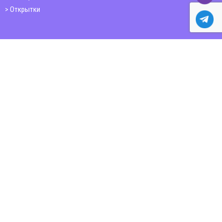
Открытки
Папки
Печать книг
Плакаты
Пластиковые карточки
ШИРОКОФОРМАТНАЯ ПЕЧАТЬ
Баннер
Бумага citylight, постеры,
карты