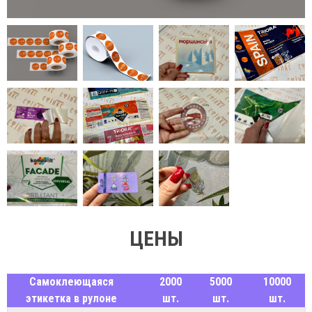
ЦЕНЫ
Самоклеющаяся
2000
5000
10000
этикетка в рулоне
шт.
шт.
шт.