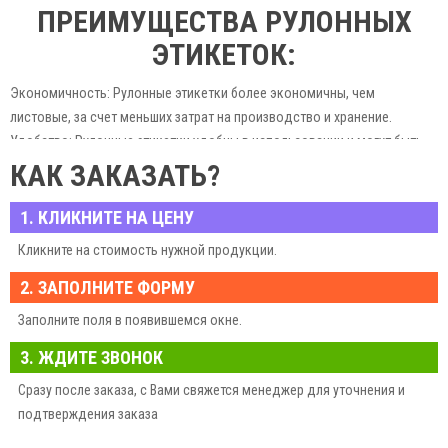
ПРЕИМУЩЕСТВА РУЛОННЫХ
ЭТИКЕТОК:
Экономичность: Рулонные этикетки более экономичны, чем
листовые, за счет меньших затрат на производство и хранение.
Удобство: Рулонные этикетки удобны в использовании и могут быть
нанесены на продукцию вручную или с помощью
КАК ЗАКАЗАТЬ?
автоматизированного оборудования.
Универсальность: Рулонные этикетки могут быть использованы для
1. КЛИКНИТЕ НА ЦЕНУ
маркировки различных товаров, включая продукты питания,
Кликните на стоимость нужной продукции.
косметику, лекарства и т.д.
2. ЗАПОЛНИТЕ ФОРМУ
СПЕЦИАЛЬНЫЕ ПРЕДЛОЖЕНИЯ:
Заполните поля в появившемся окне.
Термоэтикетки: Мы предлагаем печать термоэтикеток, которые
3. ЖДИТЕ ЗВОНОК
идеально подходят для маркировки товаров с ограниченным сроком
Сразу после заказа, с Вами свяжется менеджер для уточнения и
годности.
подтверждения заказа
Термотрансферные этикетки: Мы предлагаем печать
термотрансферных этикеток, которые могут быть нанесены на