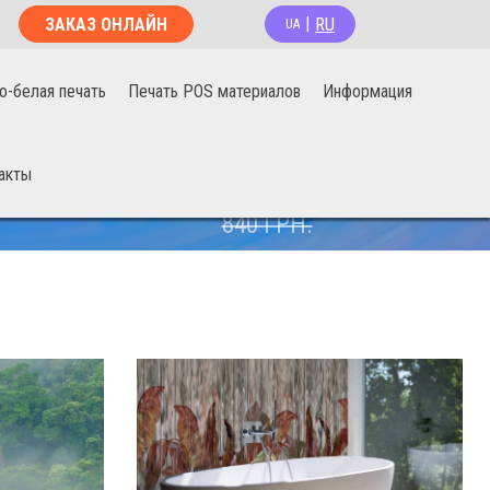
RU
ЗАКАЗ ОНЛАЙН
|
UA
о-белая печать
Печать POS материалов
Информация
акты
670
ГРН.
840
ГРН.