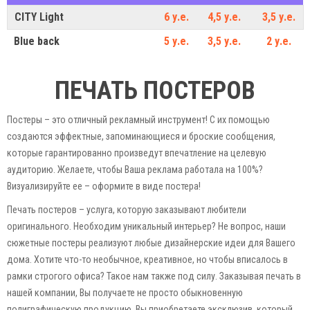
CITY Light
6 у.е.
4,5 у.е.
3,5 у.е.
Blue back
5 у.е.
3,5 у.е.
2 у.е.
ПЕЧАТЬ ПОСТЕРОВ
Постеры – это отличный рекламный инструмент! С их помощью
создаются эффектные, запоминающиеся и броские сообщения,
которые гарантированно произведут впечатление на целевую
аудиторию. Желаете, чтобы Ваша реклама работала на 100%?
Визуализируйте ее – оформите в виде постера!
Печать постеров – услуга, которую заказывают любители
оригинального. Необходим уникальный интерьер? Не вопрос, наши
сюжетные постеры реализуют любые дизайнерские идеи для Вашего
дома. Хотите что-то необычное, креативное, но чтобы вписалось в
рамки строгого офиса? Такое нам также под силу. Заказывая печать в
нашей компании, Вы получаете не просто обыкновенную
полиграфическую продукцию, Вы приобретаете эксклюзив, который