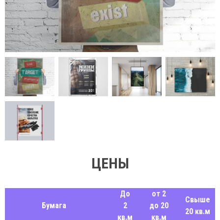
ЦЕНЫ
До
от 2
Свыше
Бумага
2
до 20
20 кв.м
кв.м
кв.м