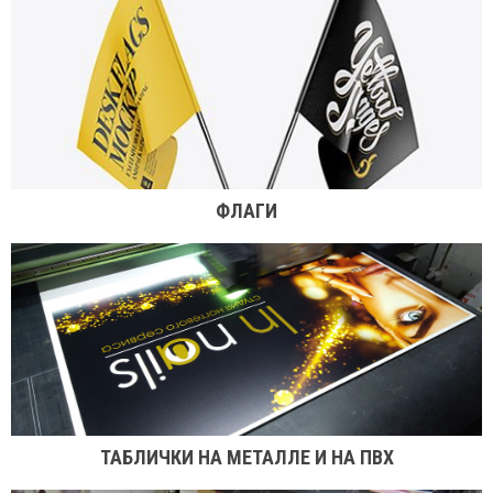
ПОЧЕМУ НАША КОМПАНИЯ
ЛУЧШАЯ
Наша студия предлагает выгодную стоимость, а еще
гарантирует:
ФЛАГИ
Хорошую цветопередачу и четкость изображения.
Высокую устойчивость плакатов к влиянию ультрафиолетовых лучей и
повышенной влажности.
Отменное светопропускание напечатанных постеров.
Удобство и простоту монтажа.
Индивидуальный подход к каждому заказу, выбор оптимальной идеи
и стилевой направленности ситилайта.
Быстрое изготовление.
Компания «Сфинкс» (Украина) предлагает дешево купить изображения
ТАБЛИЧКИ НА МЕТАЛЛЕ И НА ПВХ
или постеры с качественной печатью. Цена на услуги приемлемая, а