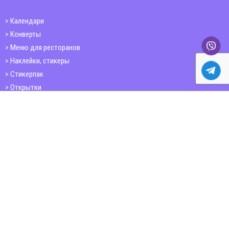
Календари
Конверты
Меню для ресторанов
Наклейки, стикеры
Стикерпак
Открытки
Папки
Печать книг
Плакаты
Пластиковые карточки