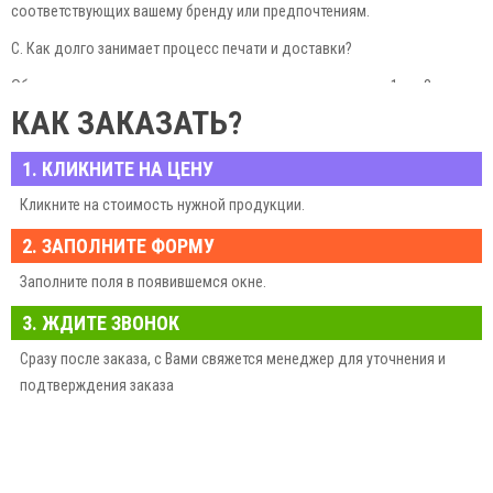
соответствующих вашему бренду или предпочтениям.
C. Как долго занимает процесс печати и доставки?
Обычно процесс изготовления стикерпаков занимает от 1 до 3
рабочих дней, в зависимости от сложности заказа и количества
КАК ЗАКАЗАТЬ?
изделий.
1. КЛИКНИТЕ НА ЦЕНУ
D. Есть ли скидки при заказе определенного количества?
Кликните на стоимость нужной продукции.
Да, мы предоставляем скидки на крупные заказы. Свяжитесь с нами
для получения индивидуального предложения.
2. ЗАПОЛНИТЕ ФОРМУ
E. Какие материалы наилучшим образом подходят для стикерпаков?
Заполните поля в появившемся окне.
Мы используем только высококачественные материалы, а именно
3. ЖДИТЕ ЗВОНОК
стикерпаки на самоклейке, полипропилене и виниловой пленке. Они
Сразу после заказа, с Вами свяжется менеджер для уточнения и
пригодны для длительного использования и сохранения яркости
подтверждения заказа
цветов.