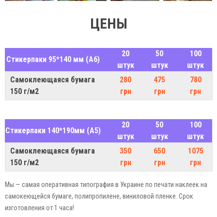
ЦЕНЫ
20
50
100
Стикерпаки 95*140 мм (A6)
штук
штук
штук
Самоклеющаяся бумага
280
475
780
150 г/м2
грн
грн
грн
20
50
100
Стикерпаки 140*190мм (A5)
штук
штук
штук
Самоклеющаяся бумага
350
650
1075
150 г/м2
грн
грн
грн
Мы — самая оперативная типография в Украине по печати наклеек на
самокеющейся бумаге, полипропилене, виниловой пленке. Срок
изготовления от 1 часа!