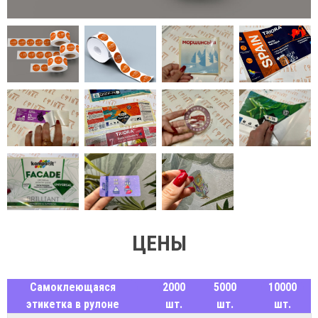
ЦЕНЫ
Самоклеющаяся
2000
5000
10000
этикетка в рулоне
шт.
шт.
шт.