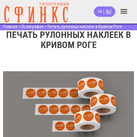
RU
|
UA
Toggle
navigat
Главная
>
Полиграфия
>
Печать рулонных наклеек в Кривом Роге
ПЕЧАТЬ РУЛОННЫХ НАКЛЕЕК В
КРИВОМ РОГЕ