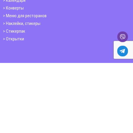
Календари
Конверты
Меню для ресторанов
Наклейки, стикеры
Стикерпак
Открытки
Папки
Печать книг
Плакаты
Пластиковые карточки