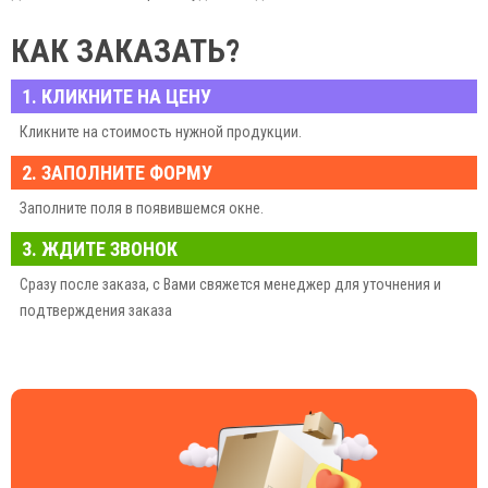
Закажите печать круглых наклеек в «СФИНКС» — сделайте свой бизнес
КАК ЗАКАЗАТЬ?
ярче и успешнее!
Не экономьте на качестве — инвестируйте в эффективный маркетинг!
1. КЛИКНИТЕ НА ЦЕНУ
Кликните на стоимость нужной продукции.
2. ЗАПОЛНИТЕ ФОРМУ
Заполните поля в появившемся окне.
3. ЖДИТЕ ЗВОНОК
Сразу после заказа, с Вами свяжется менеджер для уточнения и
подтверждения заказа