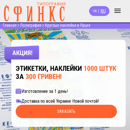
RU
|
UA
Toggle
navigat
Главная
>
Полиграфия
>
Круглые наклейки в Луцке
ЭТИКЕТКИ, НАКЛЕЙКИ
1000 ШТУК
ЗА
300 ГРИВЕН!
Изготовление за 1 день!
Доставка по всей Украине Новой почтой!
ЗАКАЗАТЬ