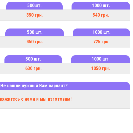
свои пожелания.
500шт.
1000 шт.
вления.
350 грн.
540 грн.
м.
 мы отправим вам их транспортной компанией.
500 шт.
1000 шт.
круглых наклеек в «Сфинксе»!
450 грн.
725 грн.
афических услуг!
500 шт.
1000 шт.
630 грн.
1050 грн.
Не нашли нужный Вам вариант?
вяжитесь с нами и мы изготовим!