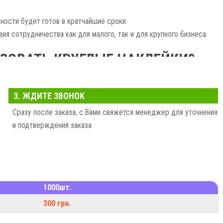
ости будет готов в кратчайшие сроки.
я сотрудничества как для малого, так и для крупного бизнеса.
ЗОВАТЬ КРУГЛЫЕ НАКЛЕЙКИ?
мацией о товаре или услуге — эффективный способ привлечь
3. ЖДИТЕ ЗВОНОК
 ее более привлекательной и запоминающейся.
Сразу после заказа, с Вами свяжется менеджер для уточнения
аркировки продукции, товаров, оборудования.
и подтверждения заказа
ерьер вашего магазина, кафе, офиса.
ематическим дизайном станут оригинальным и запоминающимся
УГЛЫХ НАКЛЕЕК В «СФИНКСЕ» —
1000шт.
ПРОСТО!
300 грн.
почте.