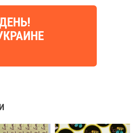
ДЕНЬ!
УКРАИНЕ
И