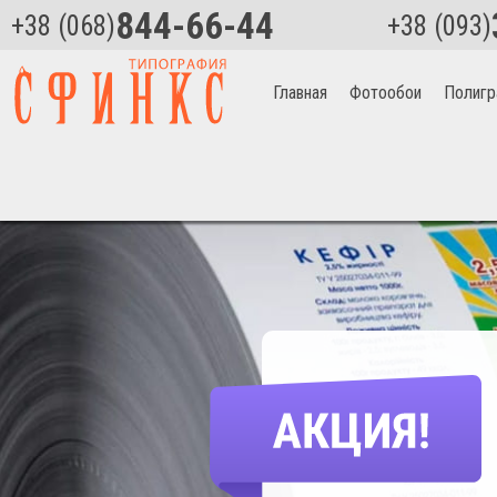
844-66-44
+38 (068)
+38 (093)
Главная
Фотообои
Полигр
Главная
>
Полиграфия
>
Круглые наклейки в Ивано-Франковске