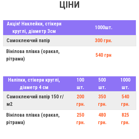
ЦІНИ
Акція! Наклейки, стікери
1000шт.
круглі, діаметр 3см
Самоклеючий папір
300 грн.
Вінілова плівка (оракал,
540 грн
рітрама)
Наліпки, стікери круглі,
100
500
1000
діаметр 4 см
шт.
шт.
шт.
Самоклеючий папір 150 г/
200
350
540
м2
грн.
грн.
грн.
Вінілова плівка (оракал,
250
480
825
рітрама)
грн.
грн.
грн.