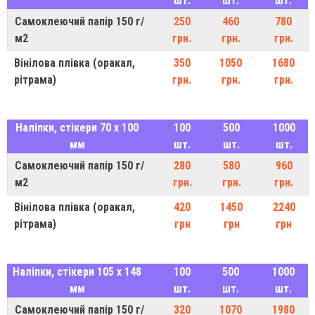
шт.
шт.
шт.
Самоклеючий папір 150 г/
250
460
780
м2
грн.
грн.
грн.
Вінілова плівка (оракал,
350
1050
1680
рітрама)
грн.
грн.
грн.
Наліпки, стікери 70 х 100
100
500
1000
мм
шт.
шт.
шт.
Самоклеючий папір 150 г/
280
580
960
м2
грн.
грн.
грн.
Вінілова плівка (оракал,
420
1450
2240
рітрама)
грн
грн
грн
Наліпки, стікери 105 х 148
100
500
1000
мм
шт.
шт.
шт.
Самоклеючий папір 150 г/
320
1070
1980