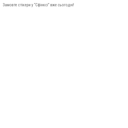
Замовте стікери у “Сфінксі” вже сьогодні!