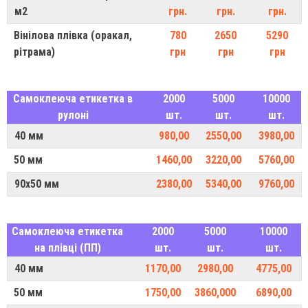
м2
грн.
грн.
грн.
Вінілова плівка (оракал,
780
2650
5290
рітрама)
грн
грн
грн
Самоклеюча етикетка в
2000
5000
10000
рулоні
шт.
шт.
шт.
40 мм
980,00
2550,00
3980,00
50 мм
1460,00
3220,00
5760,00
90х50 мм
2380,00
5340,00
9760,00
Самоклеюча етикетка
2000
5000
10000
на плівці (ПП)
шт.
шт.
шт.
40 мм
1170,00
2980,00
4775,00
50 мм
1750,00
3860,000
6890,00