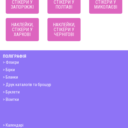
СТІКЕРИ У
СТІКЕРИ У
СТІКЕРИ У
ЗАПОРІЖЖІ
ПОЛТАВІ
МИКОЛАЄВІ
НАКЛЕЙКИ,
НАКЛЕЙКИ,
СТІКЕРИ У
СТІКЕРИ У
ХАРКОВІ
ЧЕРНІГОВІ
ПОЛІГРАФІЯ
Флаєри
Бірки
Бланки
Друк каталогів та брошур
Буклети
Візитки
Календарі