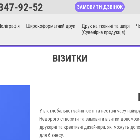
347-92-52
ЗАМОВИТИ ДЗВІНОК
оліграфія
Широкоформатний друк
Друк на тканині та шкірі
Ч
(Сувенірна продукція)
ВІЗИТКИ
У вік глобальної зайнятості та нестачі часу найз
Недорого створити та замовити візитки допоможе
друкарні та креативні дизайнери, які можуть доп
для бізнесу.