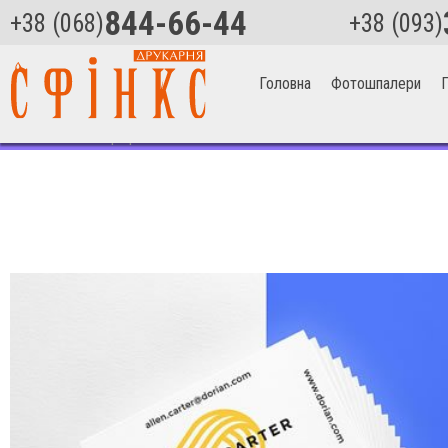
844-66-44
+38 (068)
+38 (093)
Головна
Фотошпалери
П
Головна
>
Поліграфія
>
Візитки