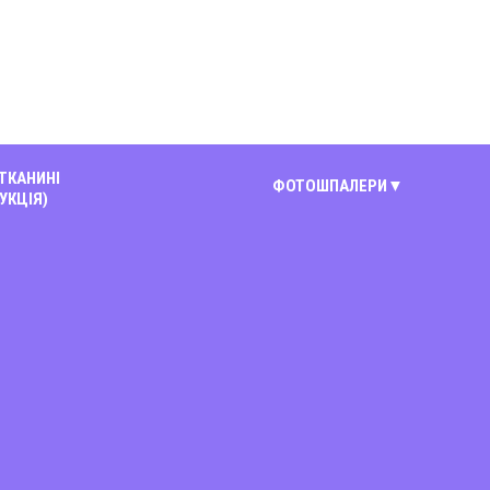
 ТКАНИНІ
ФОТОШПАЛЕРИ
УКЦІЯ)
Київ
Вінниця
Дніпро
Житомир
Запоріжжя
Львів
Миколаїв