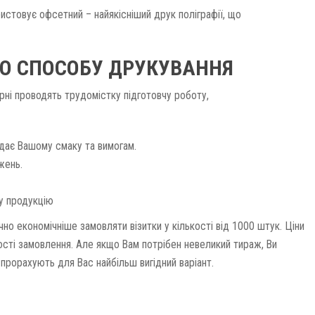
истовує офсетний – найякісніший друк поліграфії, що
ГО СПОСОБУ ДРУКУВАННЯ
рні проводять трудомістку підготовчу роботу,
ідає Вашому смаку та вимогам.
жень.
у продукцію
чно економічніше замовляти візитки у кількості від 1000 штук. Ціни
ості замовлення. Але якщо Вам потрібен невеликий тираж, Ви
прорахують для Вас найбільш вигідний варіант.
пластину.