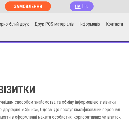
UA
ЗАМОВЛЕННЯ
|
RU
ОНЛАЙН
орно-білий друк
Друк POS матеріалів
Інформація
Контакти
ВІЗИТКИ
ручнішим способом знайомства та обміну інформацією є візитки.
 друкарня «Сфінкс», Одеса. До послуг кваліфікований персонал
омогти в оформленні макета особистих, корпоративних чи візиток