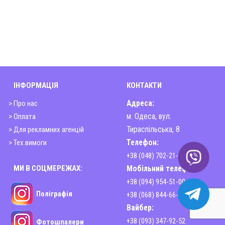
ІНФОРМАЦІЯ
КОНТАКТИ
> Про нас
Адреса:
> Оплата
м. Одеса, вул.
> Для рекламних агенцій
Тираспільська, 8
> Тех.вимоги
Телефон:
+38 (048) 702-21-00
МИ В СОЦМЕРЕЖАХ:
Мобільний телефон:
+38 (094) 954-51-00
Поліграфія
+38 (068) 844-66-44
Вайбер:
+38 (093) 347-92-52
Фотошпалери