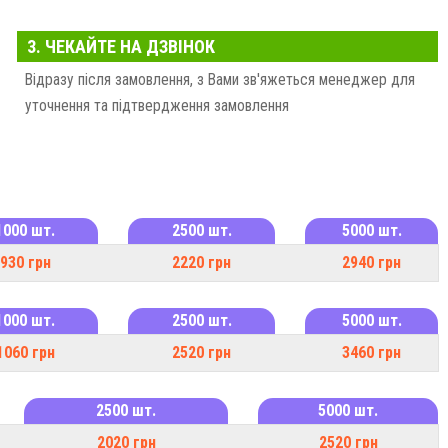
р.
3. ЧЕКАЙТЕ НА ДЗВІНОК
о виготовляється візитівка.
Відразу після замовлення, з Вами зв'яжеться менеджер для
ки змішуванню в різних пропорціях чотирьох кольорів фарби:
уточнення та підтвердження замовлення
реби застосовуються металізовані види фарб.
шій післядрукарській обробці.
1000 шт.
2500 шт.
5000 шт.
930 грн
2220 грн
2940 грн
ЕТНОГО СПОСОБУ ДРУКУ
1000 шт.
2500 шт.
5000 шт.
1060 грн
2520 грн
3460 грн
2500 шт.
5000 шт.
кції.
, картонні та інші види візитки.
2020 грн
2520 грн