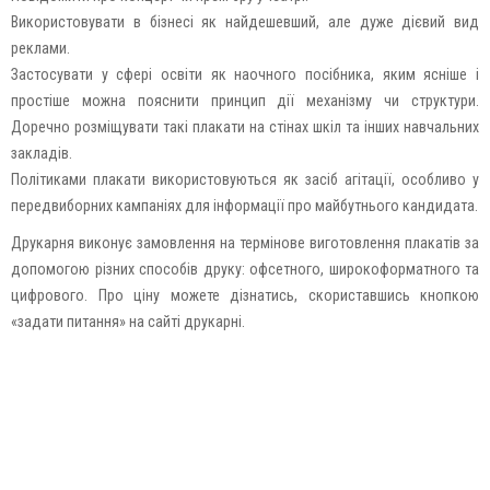
Використовувати в бізнесі як найдешевший, але дуже дієвий вид
реклами.
Застосувати у сфері освіти як наочного посібника, яким ясніше і
простіше можна пояснити принцип дії механізму чи структури.
Доречно розміщувати такі плакати на стінах шкіл та інших навчальних
закладів.
Політиками плакати використовуються як засіб агітації, особливо у
передвиборних кампаніях для інформації про майбутнього кандидата.
Друкарня виконує замовлення на термінове виготовлення плакатів за
допомогою різних способів друку: офсетного, широкоформатного та
цифрового. Про ціну можете дізнатись, скориставшись кнопкою
«задати питання» на сайті друкарні.