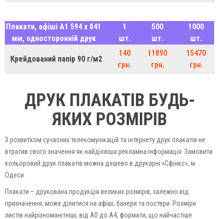
Плакати, афіші А1 594 х 841
1
500
1000
мм, односторонній друк
шт.
шт.
шт.
140
11890
15470
Крейдований папір 90 г/м2
грн.
грн.
грн.
ДРУК ПЛАКАТІВ БУДЬ-
ЯКИХ РОЗМІРІВ
З розвитком сучасних телекомунікацій та інтернету друк плакатів не
втратив свого значення як найдієвіша рекламна інформація. Замовити
кольоровий друк плакатів можна дешево в друкарні «Сфінкс», м.
Одеси.
Плакати – друкована продукція великих розмірів, залежно від
призначення, може ділитися на афіші, банери та постери. Розміри
листів найрізноманітніші, від А0 до А4, формати, що найчастіше