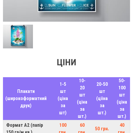
ЦІНИ
10-
50-
1-5
20-50
20
100
Плакати
шт
шт
шт
шт
(широкоформатний
(ціна
(цііна
(ціна
(ціна
друк)
за
за
за
за
шт)
шт.)
шт.)
шт.)
Формат А2 (папір
100
60
40
50 грн.
150 гр/м.кв.)
грн.
грн.
грн.