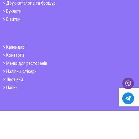
Друк каталогів та брошур
Буклети
Візитки
Календарі
Конверти
Меню для ресторанів
Наліпки, стікери
Листівки
Папки
Друк книг
Плакати
Пластикові картки