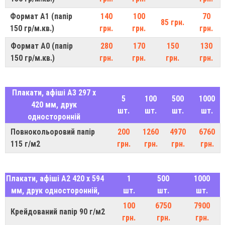
Формат А1 (папір
140
100
70
85 грн.
150 гр/м.кв.)
грн.
грн.
грн.
Формат А0 (папір
280
170
150
130
150 гр/м.кв.)
грн.
грн.
грн.
грн.
Плакати, афіші А3 297 х
5
100
500
1000
420 мм, друк
шт.
шт.
шт.
шт.
односторонній
Повнокольоровий папір
200
1260
4970
6760
115 г/м2
грн.
грн.
грн.
грн.
Плакати, афіші А2 420 х 594
1
500
1000
мм, друк односторонній,
шт.
шт.
шт.
100
6750
7900
Крейдований папір 90 г/м2
грн.
грн.
грн.