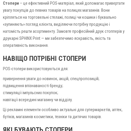
Стопери
– це ефективний POS-матеріал, який допомагає привертати
увагу покупців до певних товарів на полицях магазинів. Вони
кріпляться на торговельні стелажі, полиці чи кошики і буквально
«зупиняють» погляд клієнта, виділяючи потрібну продукцію і
натомість решти асортименту. Замовте професійний друк стопперів у
друкарні SPHINX Print — ми забезпечимо яскравість, якість та
оперативність виконання.
НАВІЩО ПОТРІБНІ СТОПЕРИ
POS-стопери використовуються для:
привернення уваги до новинок, акцій, спецпропозицій;
підвищення впізнаваності бренду;
стимуляції імпульсних покупок;
навігації всередині магазину чи відділу.
Ці рекламні елементи особливо актуальні для супермаркетів, аптек,
бутіків, магазинів косметики, техніки та дитячих товарів.
ЯКІ БУВАЮТЬ СТОПЕРИ