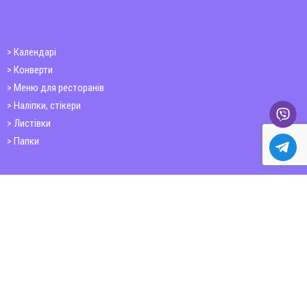
Календарі
Конверти
Меню для ресторанів
Наліпки, стікери
Листівки
Папки
Друк книг
Плакати
Пластикові картки