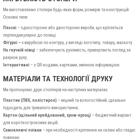
Ми виготовляємо стопери будь-яких форм, розмірів та конструкцій.
Основні типи:
Плоскі
– односторонні або двосторонні вироби, що кріпляться
перпендикулярно до полиці.
Фігурні –
з вирубкою по контуру, у вигляді логотипу, товару, маскоту.
На гнучкій ніжці
– забезпечують рухливість, привертають погляд за
рахунок руху.
Інтерактивні
– з QR-кодами, картками, змінною інформацією.
МАТЕРІАЛИ ТА ТЕХНОЛОГІЇ ДРУКУ
Ми пропонуємо друк стопперів на наступних матеріалах:
Пластик (ПВХ, полістирол)
– міцний та вологостійкий, ідеально
підходить для тривалого використання;
Картон (щільний крейдований, хром-ерзац)
– бюджетний варіант
для короткострокових акцій;
Самоклеючі плівки
– при необхідності кріплення на скляні або гладкі
поверхні.