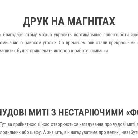
ДРУК НА МАГНІТАХ
дь благодаря этому можно украсить вертикальные поверхности ярк
споминание о райском уголке. Со временем они стали прекрасными 
агнитик будет привлекать интерес к работе компании.
ЧУДОВІ МИТІ З НЕСТАРІЮЧИМИ «
Тут за прийнятною ціною створюються нагадування про чудові миті аб
лодильник або шафу. А значить, він нагадуватиме про великі, незабут