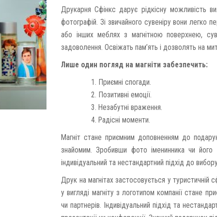
Друкарня Сфінкс дарує рідкісну можливість вия
фотографій. Зі звичайного сувеніру вони легко п
або інших меблях з магнітною поверхнею, сув
задоволення. Освіжать пам’ять і дозволять на ми
Лише один погляд на магніти забезпечить:
Приємні спогади.
Позитивні емоції.
Незабутні враження.
Радісні моменти.
Магніт стане приємним доповненням до подару
знайомим. Зробивши фото іменинника чи його с
індивідуальний та нестандартний підхід до вибор
Друк на магнітах застосовується у туристичній с
у вигляді магніту з логотипом компанії стане пр
чи партнерів. Індивідуальний підхід та нестанда