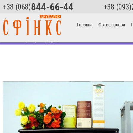
844-66-44
+38 (068)
+38 (093)
Головна
Фотошпалери
П
Головна
>
Сувенірна продукція
>
Магніти