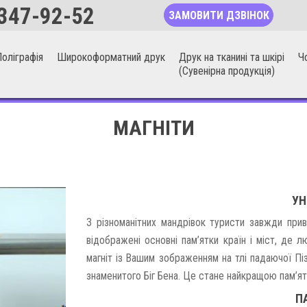
347-92-52
ЗАМОВИТИ ДЗВІНОК
оліграфія
Широкоформатний друк
Друк на тканині та шкірі
Ч
(Сувенірна продукція)
МАГНІТИ
УН
З різноманітних мандрівок туристи завжди прив
відображені основні пам’ятки країн і міст, де
магніт із Вашим зображенням на тлі падаючої Пі
знаменитого Біг Бена. Це стане найкращою пам’я
П