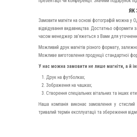
презентації чи конференції. Значний подарунок пі
ЯК
Замовити магніти на основі фотографій можна у О
відвідування видавництва. Достатньо оформити з
часом менеджер зв’яжеться з Вами для уточнення
Можливий друк магнітів різного формату, залежно
Можливе виготовлення продукції стандартної фор
У нас можна замовити не лише магніти, а й ін
Друк на футболках;
Зображення на чашках;
Створення спеціальних вітальних та інших ет
Наша компанія виконає замовлення у стислий 
тривалий термін експлуатації та збереження відм