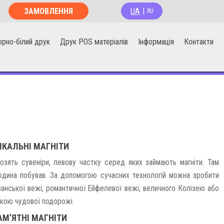
UA
ЗАМОВЛЕННЯ
|
RU
ОНЛАЙН
орно-білий друк
Друк POS матеріалів
Інформація
Контакти
ІКАЛЬНІ МАГНІТИ
озять сувеніри, левову частку серед яких займають магніти. Там
 людина побував. За допомогою сучасних технологій можна зробити
занської вежі, романтичної Ейфелевої вежі, величного Колізею або
ткою чудової подорожі.
АМ’ЯТНІ МАГНІТИ