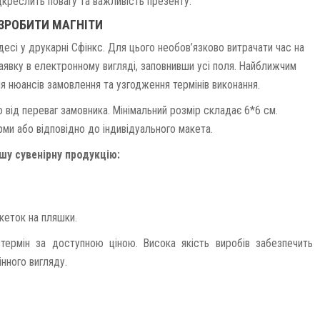
дкреслить повагу та важливість презенту.
 ЗРОБИТИ МАГНІТИ
десі у друкарні Сфінкс. Для цього необов’язково витрачати час на
аявку в електронному вигляді, заповнивши усі поля. Найближчим
 нюансів замовлення та узгодження термінів виконання.
 від переваг замовника. Мінімальний розмір складає 6*6 см.
ми або відповідно до індивідуального макета.
шу сувенірну продукцію:
икеток на пляшки.
термін за доступною ціною. Висока якість виробів забезпечить
інного вигляду.