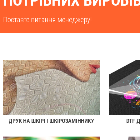
ПОТРІБНИХ ВИРОБІ
Поставте питання менеджеру!
ДРУК НА ШКІРІ І ШКІРОЗАМІННИКУ
DTF 