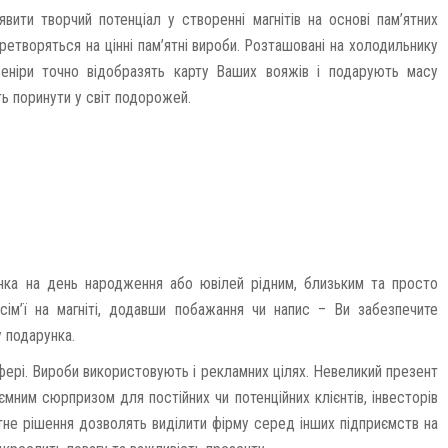
вити творчий потенціал у створенні магнітів на основі пам’ятних
еретворяться на цінні пам’ятні вироби. Розташовані на холодильнику
еніри точно відобразять карту Ваших вояжів і подарують масу
ть поринути у світ подорожей.
нка на день народження або ювілей рідним, близьким та просто
ім’ї на магніті, додавши побажання чи напис – Ви забезпечите
у подарунка.
фері. Вироби використовують і рекламних цілях. Невеликий презент
иємним сюрпризом для постійних чи потенційних клієнтів, інвесторів
ртне рішення дозволять виділити фірму серед інших підприємств на