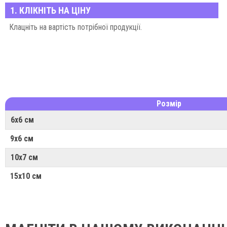
1. КЛІКНІТЬ НА ЦІНУ
Клацніть на вартість потрібної продукції.
Розмір
6х6 см
9х6 см
10х7 см
15х10 см