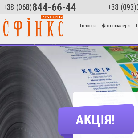
844-66-44
+38 (068)
+38 (093)
Головна
Фотошпалери
П
Головна
>
Поліграфія
>
Круглі наклейки