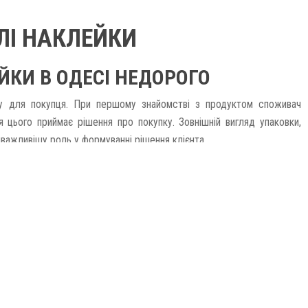
ЛІ НАКЛЕЙКИ
ЙКИ В ОДЕСІ НЕДОРОГО
ру для покупця. При першому знайомстві з продуктом споживач
я цього приймає рішення про покупку. Зовнішній вигляд упаковки,
йважливішу роль у формуванні рішення клієнта.
 “Сфінкс” допоможе підвищити рівень продажів у рази. Маючи 10-
уг, ми пропонуємо міцні та зносостійкі вироби за демократичною
укції за персональним проектом або надати власний макет для
десі – основний напрямок нашої діяльності.