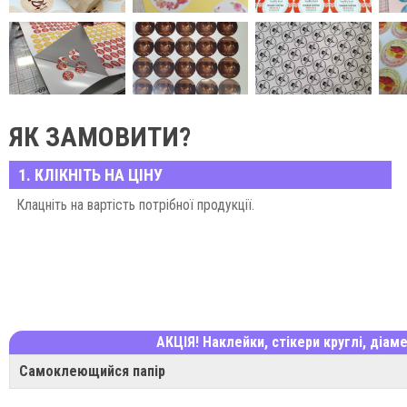
ЯК ЗАМОВИТИ?
1. КЛІКНІТЬ НА ЦІНУ
Клацніть на вартість потрібної продукції.
АКЦІЯ! Наклейки, стікери круглі, діам
Самоклеющийся папір