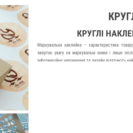
КРУГ
КРУГЛІ НАКЛЕ
Маркувальна наклейка – характеристика това
звертає увагу на маркувальні знаки і лише післ
інформаційне наповнення та дизайн відіграють на
Маркувальна атрибутика від друкарської студії
річний досвід роботи у сфері друкарських посл
ціною. У нас Ви зможете замовити тираж прод
виготовлення виробів. Друк круглих наклейок в О