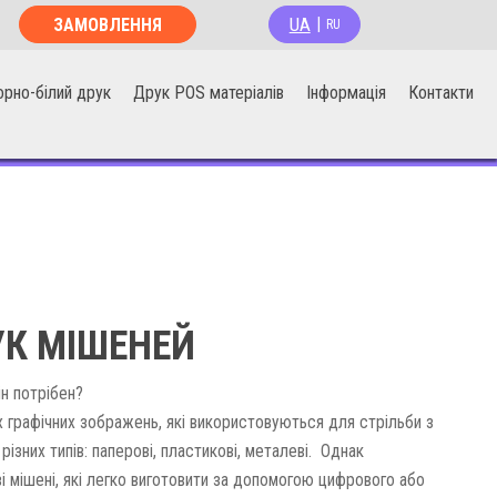
UA
ЗАМОВЛЕННЯ
|
RU
ОНЛАЙН
орно-білий друк
Друк POS матеріалів
Інформація
Контакти
К МІШЕНЕЙ
ін потрібен?
 графічних зображень, які використовуються для стрільби з
ізних типів: паперові, пластикові, металеві. Однак
 мішені, які легко виготовити за допомогою цифрового або