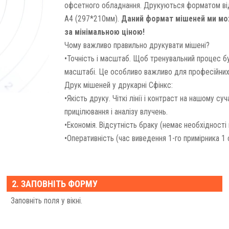
офсетного обладнання. Друкуються форматом ві
А4 (297*210мм).
Даний формат мішеней ми мож
за мінімальною ціною!
Чому важливо правильно друкувати мішені?
•Точність і масштаб. Щоб тренувальний процес б
масштабі. Це особливо важливо для професійних 
Друк мішеней у друкарні Сфінкс:
•Якість друку. Чіткі лінії і контраст на нашому 
прицілювання і аналізу влучень.
•Економія. Відсутність браку (немає необхідності
•Оперативність (час виведення 1-го примірника 1 с
Наші фахівці підберуть Вам дизайн мішені б
Звертайтеся до друкарні Сфінкс і ми приділимо у
2. ЗАПОВНІТЬ ФОРМУ
Заповніть поля у вікні.