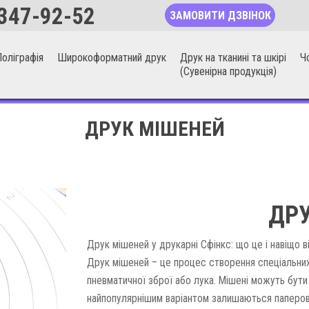
347-92-52
ЗАМОВИТИ ДЗВІНОК
оліграфія
Широкоформатний друк
Друк на тканині та шкірі
Ч
(Сувенірна продукція)
ДРУК МІШЕНЕЙ
ДРУ
Друк мішеней у друкарні Сфінкс: що це і навіщо в
Друк мішеней – це процес створення спеціальних
пневматичної зброї або лука. Мішені можуть бути р
найпопулярнішим варіантом залишаються паперові