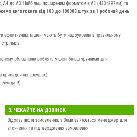
д А4 до А0. Найбільш поширеним форматом є А3 (420*297мм) та
емо виготовити від 100 до 100000 штук за 1 робочий день
ув ефективним, мішені мають бути надруковані в правильному
стрільців.
сучасному обладнанні роблять мішені більш зручними для
 в приладочних аркушах).
екунда!!!).
езкоштовно!
вагу всім деталям, щоб Ви отримали якісний результат.
3. ЧЕКАЙТЕ НА ДЗВІНОК
Відразу після замовлення, з Вами зв'яжеться менеджер для
уточнення та підтвердження замовлення