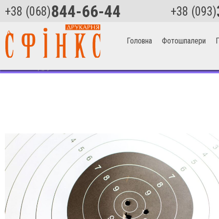
844-66-44
+38 (068)
+38 (093)
Головна
Фотошпалери
П
Головна
>
Друк мішеней