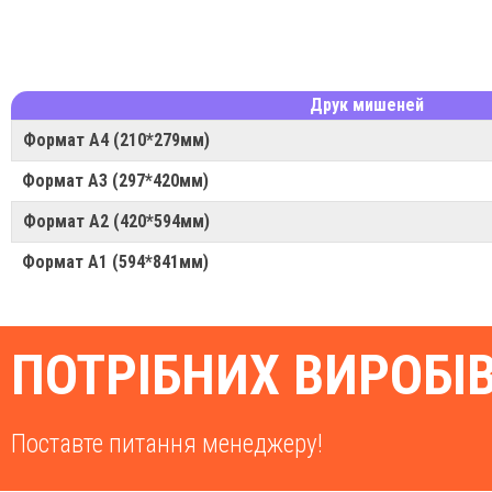
Друк мишеней
Формат А4 (210*279мм)
Формат А3 (297*420мм)
Формат А2 (420*594мм)
Формат А1 (594*841мм)
ПОТРІБНИХ ВИРОБІ
Поставте питання менеджеру!