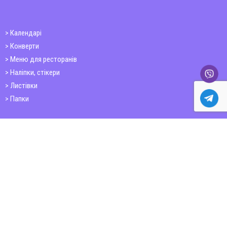
Календарі
Конверти
Меню для ресторанів
Наліпки, стікери
Листівки
Папки
Друк книг
Плакати
Пластикові картки