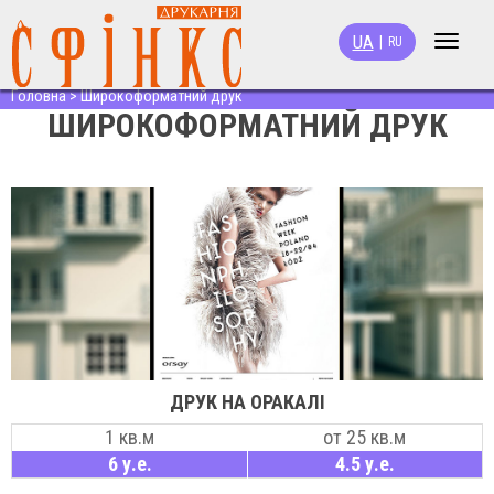
UA
|
RU
Toggle
navigat
Головна
>
Широкоформатний друк
ШИРОКОФОРМАТНИЙ ДРУК
ДРУК НА ОРАКАЛІ
1 кв.м
от 25 кв.м
6 у.е.
4.5 у.е.