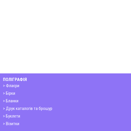
ПОЛІГРАФІЯ
Флаєри
Бірки
Бланки
Друк каталогів та брошур
Буклети
Візитки