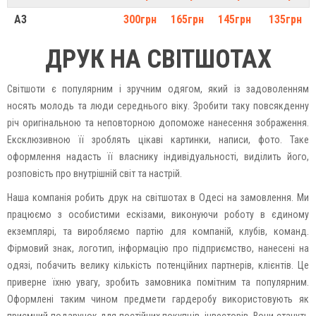
А3
300грн
165грн
145грн
135грн
ДРУК НА СВІТШОТАХ
Світшоти є популярним і зручним одягом, який із задоволенням
носять молодь та люди середнього віку. Зробити таку повсякденну
річ оригінальною та неповторною допоможе нанесення зображення.
Ексклюзивною її зроблять цікаві картинки, написи, фото. Таке
оформлення надасть її власнику індивідуальності, виділить його,
розповість про внутрішній світ та настрій.
Наша компанія робить друк на світшотах в Одесі на замовлення. Ми
працюємо з особистими ескізами, виконуючи роботу в єдиному
екземплярі, та виробляємо партію для компаній, клубів, команд.
Фірмовий знак, логотип, інформацію про підприємство, нанесені на
одязі, побачить велику кількість потенційних партнерів, клієнтів. Це
приверне їхню увагу, зробить замовника помітним та популярним.
Оформлені таким чином предмети гардеробу використовують як