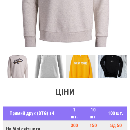
ЦІНИ
1
10
Прямий друк (DTG) а4
100 шт.
шт.
шт.
300
150
від 50
На білі світшоти