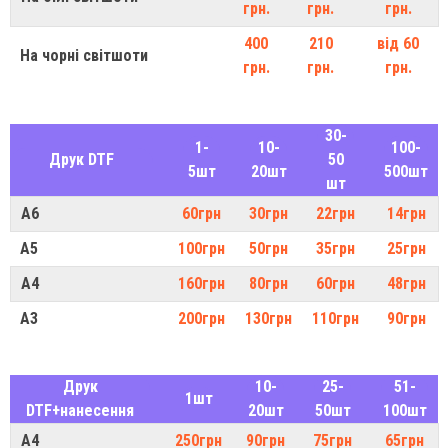
грн.
грн.
грн.
400
210
від 60
На чорні світшоти
грн.
грн.
грн.
30-
1-
10-
100-
Друк DTF
50
5шт
20шт
500шт
шт
А6
60грн
30грн
22грн
14грн
А5
100грн
50грн
35грн
25грн
А4
160грн
80грн
60грн
48грн
А3
200грн
130грн
110грн
90грн
Друк
10-
25-
51-
1шт
DTF+нанесення
20шт
50шт
100шт
А4
250грн
90грн
75грн
65грн