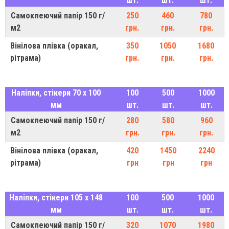
шт.
шт.
шт.
Самоклеючий папір 150 г/
250
460
780
м2
грн.
грн.
грн.
Вінілова плівка (оракал,
350
1050
1680
рітрама)
грн.
грн.
грн.
Наліпки, стікери 70 х 100
100
500
1000
мм
шт.
шт.
шт.
Самоклеючий папір 150 г/
280
580
960
м2
грн.
грн.
грн.
Вінілова плівка (оракал,
420
1450
2240
рітрама)
грн
грн
грн
Наліпки, стікери 105 х 148
100
500
1000
мм
шт.
шт.
шт.
Самоклеючий папір 150 г/
320
1070
1980