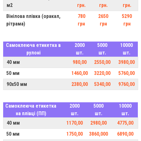
м2
грн.
грн.
грн.
Вінілова плівка (оракал,
780
2650
5290
рітрама)
грн
грн
грн
Самоклеюча етикетка в
2000
5000
10000
рулоні
шт.
шт.
шт.
40 мм
980,00
2550,00
3980,00
50 мм
1460,00
3220,00
5760,00
90х50 мм
2380,00
5340,00
9760,00
Самоклеюча етикетка
2000
5000
10000
на плівці (ПП)
шт.
шт.
шт.
40 мм
1170,00
2980,00
4775,00
50 мм
1750,00
3860,000
6890,00