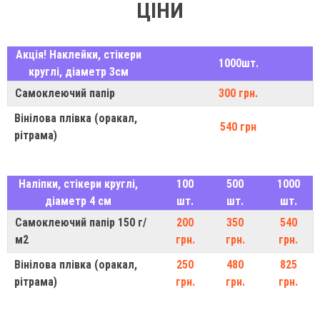
ЦІНИ
Акція! Наклейки, стікери
1000шт.
круглі, діаметр 3см
Самоклеючий папір
300 грн.
Вінілова плівка (оракал,
540 грн
рітрама)
Наліпки, стікери круглі,
100
500
1000
діаметр 4 см
шт.
шт.
шт.
Самоклеючий папір 150 г/
200
350
540
м2
грн.
грн.
грн.
Вінілова плівка (оракал,
250
480
825
рітрама)
грн.
грн.
грн.