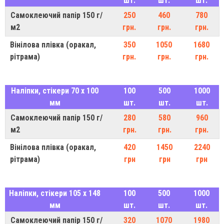
шт.
шт.
шт.
Самоклеючий папір 150 г/
250
460
780
м2
грн.
грн.
грн.
Вінілова плівка (оракал,
350
1050
1680
рітрама)
грн.
грн.
грн.
Наліпки, стікери 70 х 100
100
500
1000
мм
шт.
шт.
шт.
Самоклеючий папір 150 г/
280
580
960
м2
грн.
грн.
грн.
Вінілова плівка (оракал,
420
1450
2240
рітрама)
грн
грн
грн
Наліпки, стікери 105 х 148
100
500
1000
мм
шт.
шт.
шт.
Самоклеючий папір 150 г/
320
1070
1980