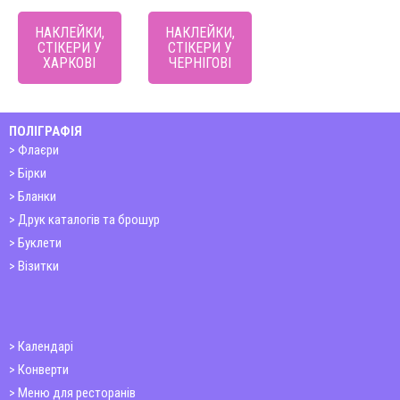
НАКЛЕЙКИ,
НАКЛЕЙКИ,
СТІКЕРИ У
СТІКЕРИ У
ХАРКОВІ
ЧЕРНІГОВІ
ПОЛІГРАФІЯ
Флаєри
Бірки
Бланки
Друк каталогів та брошур
Буклети
Візитки
Календарі
Конверти
Меню для ресторанів