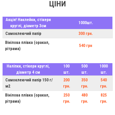
ЦІНИ
Акція! Наклейки, стікери
1000шт.
круглі, діаметр 3см
Самоклеючий папір
300 грн.
Вінілова плівка (оракал,
540 грн
рітрама)
Наліпки, стікери круглі,
100
500
1000
діаметр 4 см
шт.
шт.
шт.
Самоклеючий папір 150 г/
200
350
540
м2
грн.
грн.
грн.
Вінілова плівка (оракал,
250
480
825
рітрама)
грн.
грн.
грн.