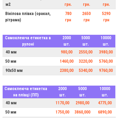
м2
грн.
грн.
грн.
Вінілова плівка (оракал,
780
2650
5290
рітрама)
грн
грн
грн
Самоклеюча етикетка в
2000
5000
10000
рулоні
шт.
шт.
шт.
40 мм
980,00
2550,00
3980,00
50 мм
1460,00
3220,00
5760,00
90х50 мм
2380,00
5340,00
9760,00
Самоклеюча етикетка
2000
5000
10000
на плівці (ПП)
шт.
шт.
шт.
40 мм
1170,00
2980,00
4775,00
50 мм
1750,00
3860,000
6890,00