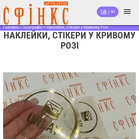
UA
|
RU
Toggle
naviga
Головна
>
Поліграфія
>
Наклейки, стікери у Кривому Розі
НАКЛЕЙКИ, СТІКЕРИ У КРИВОМУ
РОЗІ