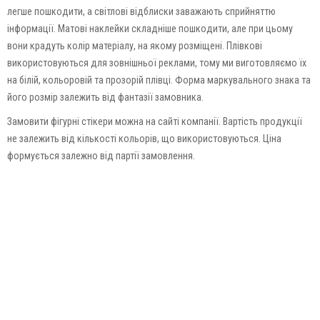
легше пошкодити, а світлові відблиски заважають сприйняттю
інформації. Матові наклейки складніше пошкодити, але при цьому
вони крадуть колір матеріалу, на якому розміщені. Плівкові
використовуються для зовнішньої реклами, тому ми виготовляємо їх
на білій, кольоровій та прозорій плівці. Форма маркувального знака та
його розмір залежить від фантазії замовника.
Замовити фігурні стікери можна на сайті компанії. Вартість продукції
не залежить від кількості кольорів, що використовуються. Ціна
формується залежно від партії замовлення.