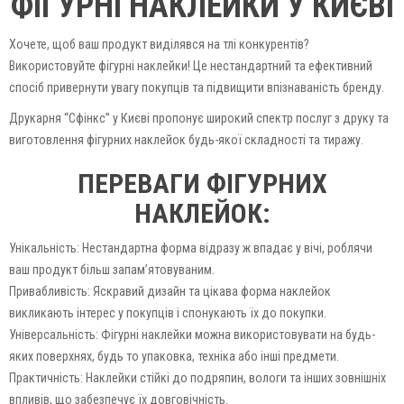
ФІГУРНІ НАКЛЕЙКИ У КИЄВІ
Хочете, щоб ваш продукт виділявся на тлі конкурентів?
Використовуйте фігурні наклейки! Це нестандартний та ефективний
спосіб привернути увагу покупців та підвищити впізнаваність бренду.
Друкарня “Сфінкс” у Києві пропонує широкий спектр послуг з друку та
виготовлення фігурних наклейок будь-якої складності та тиражу.
ПЕРЕВАГИ ФІГУРНИХ
НАКЛЕЙОК:
Унікальність: Нестандартна форма відразу ж впадає у вічі, роблячи
ваш продукт більш запам’ятовуваним.
Привабливість: Яскравий дизайн та цікава форма наклейок
викликають інтерес у покупців і спонукають їх до покупки.
Універсальність: Фігурні наклейки можна використовувати на будь-
яких поверхнях, будь то упаковка, техніка або інші предмети.
Практичність: Наклейки стійкі до подряпин, вологи та інших зовнішніх
впливів, що забезпечує їх довговічність.