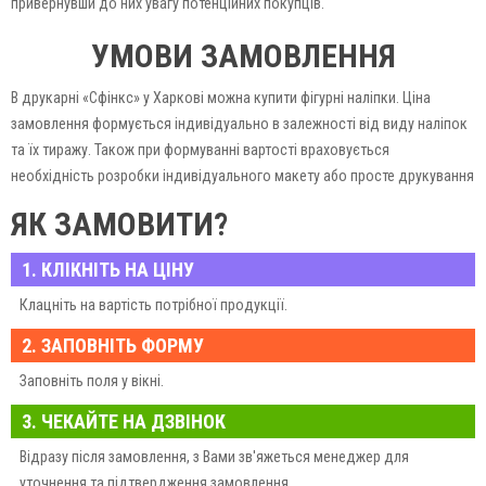
привернувши до них увагу потенційних покупців.
УМОВИ ЗАМОВЛЕННЯ
В друкарні «Сфінкс» у Харкові можна купити фігурні наліпки. Ціна
замовлення формується індивідуально в залежності від виду наліпок
та їх тиражу. Також при формуванні вартості враховується
необхідність розробки індивідуального макету або просте друкування
готового логотипу.
ЯК ЗАМОВИТИ?
В любому випадку, ми можемо вас завірити, що друк фігурних наліпок
в «Сфінкс» буде коштувати недорого. Для оформлення замовлення
1. КЛІКНІТЬ НА ЦІНУ
необхідно звернутися до менеджера типографії, який допоможе
Клацніть на вартість потрібної продукції.
правильно та швидко зробити заказ на придбання фігурних наліпок та
2. ЗАПОВНІТЬ ФОРМУ
стікерів.
Заповніть поля у вікні.
3. ЧЕКАЙТЕ НА ДЗВІНОК
Відразу після замовлення, з Вами зв'яжеться менеджер для
уточнення та підтвердження замовлення