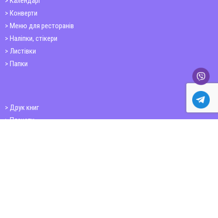
Календарі
Конверти
Меню для ресторанів
Наліпки, стікери
Листівки
Папки
Друк книг
Плакати
Пластикові картки
ШИРОКОФОРМАТНИЙ ДРУК