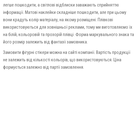
легше пошкодити, а світлові відблиски заважають сприйняттю
інформації. Матові наклейки складніше пошкодити, але при цьому
вони крадуть колір матеріалу, на якому розміщені. Плівкові
використовуються для зовнішньої реклами, тому ми виготовляємо їх
на білій, кольоровій та прозорій плівці. Форма маркувального знака та
його розмір залежить від фантазії замовника.
Замовити фігурні стікери можна на сайті компанії. Вартість продукції
не залежить від кількості кольорів, що використовуються. Ціна
формується залежно від партії замовлення.