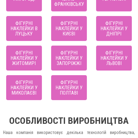
ФРАНКІВСЬКУ
ФІГУРНІ
ФІГУРНІ
ФІГУРНІ
НАКЛЕЙКИ В
НАКЛЕЙКИ У
НАКЛЕЙКИ У
ЛУЦЬКУ
КИЄВІ
ДНІПРІ
ФІГУРНІ
ФІГУРНІ
ФІГУРНІ
НАКЛЕЙКИ У
НАКЛЕЙКИ У
НАКЛЕЙКИ У
ЖИТОМИРІ
ЗАПОРІЖЖІ
ЛЬВОВІ
ФІГУРНІ
ФІГУРНІ
НАКЛЕЙКИ У
НАКЛЕЙКИ У
МИКОЛАЄВІ
ПОЛТАВІ
ОСОБЛИВОСТІ ВИРОБНИЦТВА
Наша компанія використовує декілька технологій виробництва,