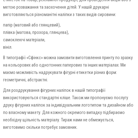
метою розважання та заохочення дітей. У нашій друкарні
виготовляються різноманітні наліпки з таких видів сировини:
папір (матовий або глянцевий),
плівка (матова, прозора, глянцева),
самоклеючі матеріали,
вініл.
В типографії «Сфінкс» можна замовити виготовлення принту по зразку
на кольорових або однотонних паперових та інших матеріалах. Ми
маємо можливість надрукувати фігурні етикетки різних форм:
геометричні, абстрактні.
Для роздрукування фігурних наліпок в нашій типографії
використовуються стандартні кліше. Також ми пропонуємо послугу
друку фігурних наліпок за індивідуальним логотипом та дизайном або
по власному макету. Для кожного окремого випадку підбираємо
необхідну щільність матеріалу. Тираж нами не обмежується,
виготовимо скільки потребує замовник.