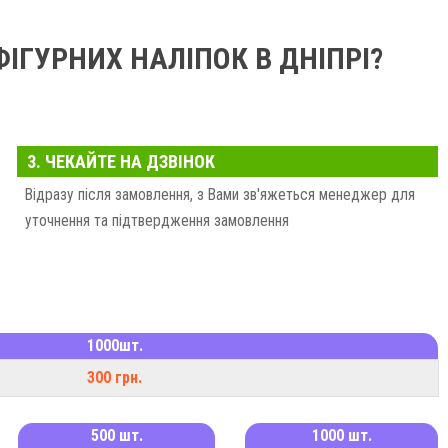
ФІГУРНИХ НАЛІПОК В ДНІПРІ?
ить від кількості зображень, їх особливостей та деталей
ть замовлення. В нашій типографії виконують оперативне
кнайшвидше – готові прискорити процес. Важливою є і партія
3. ЧЕКАЙТЕ НА ДЗВІНОК
тим дешевше вам обійдеться 1 штука.
Відразу після замовлення, з Вами зв'яжеться менеджер для
і наліпки з доставленням у Дніпро, залиште свою заявку на сайті та
уточнення та підтвердження замовлення
мось з вами якнайшвидше та оформимо ваше замовлення на
1000шт.
300 грн.
500 шт.
1000 шт.