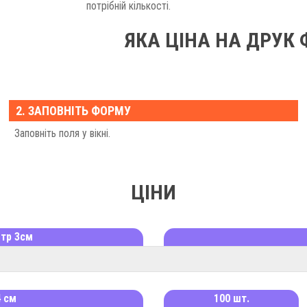
потрібній кількості.
ЯКА ЦІНА НА ДРУК 
Скільки коштуватиме виготовлення наліпок залеж
підготовки. Також на вартість впливає терміновіс
виготовлення, але якщо вам потрібно отримати я
2. ЗАПОВНІТЬ ФОРМУ
стікерів – чим більшу кількість ви замовляєте, 
Заповніть поля у вікні.
Щоб дізнатись точну ціну та купити у нас паперов
обговоріть деталі з нашим менеджером. Зв’яже
виготовлення фігурних наліпок.
ЦІНИ
етр 3см
4 см
100 шт.