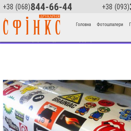
844-66-44
+38 (068)
+38 (093)
Головна
Фотошпалери
П
Головна
>
Поліграфія
>
Фігурні наклейки у Дніпрі