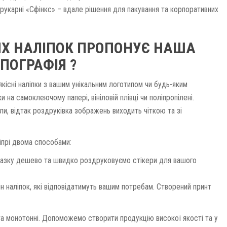
д друкарні «Сфінкс» – вдале рішення для пакування та корпоративних
ИХ НАЛІПОК ПРОПОНУЄ НАША
ПОГРАФІЯ ?
якісні наліпки з вашим унікальним логотипом чи будь-яким
а самоклеючому папері, вініловій плівці чи поліпропілені.
ли, відтак роздруківка зображень виходить чіткою та зі
іпрі двома способами:
 зразку дешево та швидко роздруковуємо стікери для вашого
н наліпок, які відповідатимуть вашим потребам. Створений принт
 та монотонні. Допоможемо створити продукцію високої якості та у