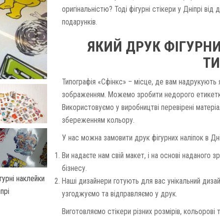
оригінальністю? Тоді фігурні стікери у Дніпрі ві
подарунків.
ЯКИЙ ДРУК ФІГУРН
ТИ
Типографія «Сфінкс» – місце, де вам надрукують 
зображенням. Можемо зробити недорого етикетки н
Використовуємо у виробництві перевірені матеріа
збереженням кольору.
У нас можна замовити друк фігурних наліпок в Дн
Ви надаєте нам свій макет, і на основі наданого
бізнесу.
Наші дизайнери готують для вас унікальний дизай
узгоджуємо та відправляємо у друк.
Виготовляємо стікери різних розмірів, кольорові