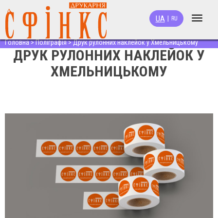
UA
|
RU
Toggle
navigat
Головна
>
Поліграфія
>
Друк рулонних наклейок у Хмельницькому
ДРУК РУЛОННИХ НАКЛЕЙОК У
ХМЕЛЬНИЦЬКОМУ