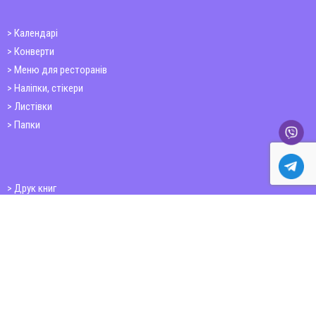
Календарі
Конверти
Меню для ресторанів
Наліпки, стікери
Листівки
Папки
Друк книг
Плакати
Пластикові картки