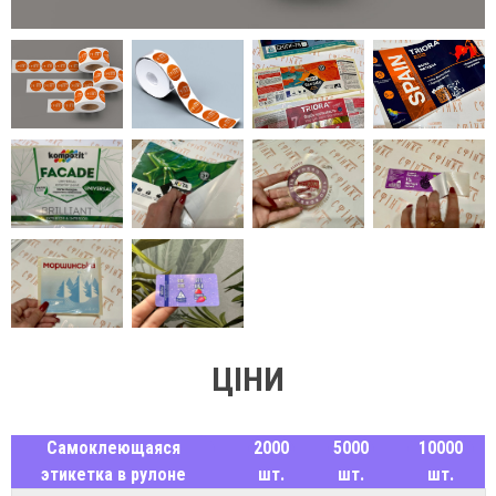
ЦІНИ
Самоклеющаяся
2000
5000
10000
этикетка в рулоне
шт.
шт.
шт.