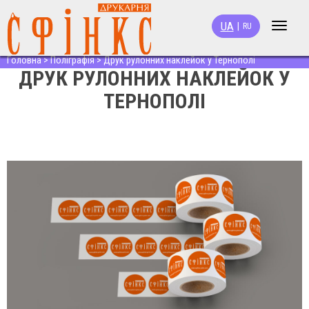
UA
|
RU
Toggle
navigat
Головна
>
Поліграфія
>
Друк рулонних наклейок у Тернополі
ДРУК РУЛОННИХ НАКЛЕЙОК У
ТЕРНОПОЛІ