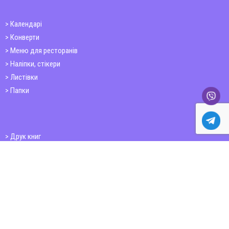
Календарі
Конверти
Меню для ресторанів
Наліпки, стікери
Листівки
Папки
Друк книг
Плакати
Пластикові картки