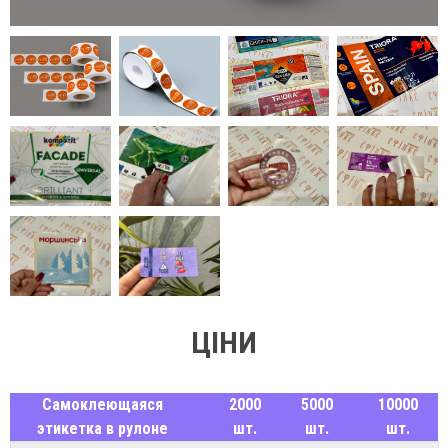
ЦІНИ
Самоклеющаяся
2000
5000
10000
этикетка в рулоне
шт.
шт.
шт.