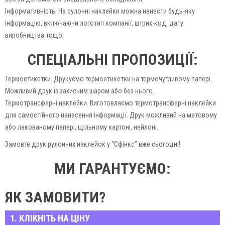
Інформативність. На рулонні наклейки можна нанести будь-яку
інформацію, включаючи логотип компанії, штрих-код, дату
виробництва тощо.
СПЕЦІАЛЬНІ ПРОПОЗИЦІЇ:
Термоетикетки. Друкуємо термоетикетки на термочутливому папері.
Можливий друк із захисним шаром або без нього.
Термотрансферні наклейки. Виготовляємо термотрансферні наклейки
для самостійного нанесення інформації. Друк можливий на матовому
або лакованому папері, щільному картоні, нейлоні.
Замовте друк рулонних наклейок у “Сфінкс” вже сьогодні!
МИ ГАРАНТУЄМО:
Висока якість друку
ЯК ЗАМОВИТИ?
Швидкі терміни виконання замовлення
Доступні ціни
1. КЛІКНІТЬ НА ЦІНУ
Індивідуальний підхід