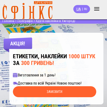
UA
|
RU
Toggle
navigat
Головна
>
Поліграфія
>
Круглі наклейки в Ужгороді
ЕТИКЕТКИ, НАКЛЕЙКИ
1000 ШТУК
ЗА
300 ГРИВЕНЬ!
Виготовлення за 1 день!
Доставка по всій Україні Новою поштою!
ЗАМОВИТИ