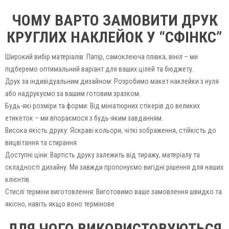
ЧОМУ ВАРТО ЗАМОВИТИ ДРУК
КРУГЛИХ НАКЛЕЙОК У “СФІНКС”
Широкий вибір матеріалів: Папір, самоклеюча плівка, вініл – ми
підберемо оптимальний варіант для ваших цілей та бюджету.
Друк за індивідуальним дизайном: Розробимо макет наклейки з нуля
або надрукуємо за вашим готовим зразком.
Будь-які розміри та форми: Від мініатюрних стікерів до великих
етикеток – ми впораємося з будь-яким завданням.
Висока якість друку: Яскраві кольори, чіткі зображення, стійкість до
вицвітання та стирання.
Доступні ціни: Вартість друку залежить від тиражу, матеріалу та
складності дизайну. Ми завжди пропонуємо вигідні рішення для наших
клієнтів.
Стислі терміни виготовлення: Виготовимо ваше замовлення швидко та
якісно, ​​навіть якщо воно термінове.
ДЛЯ ЧОГО ВИКОРИСТОВУЮТЬСЯ