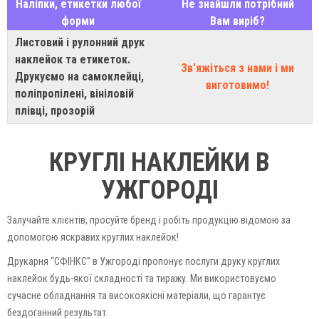
Наліпки, етикетки любої
Не знайшли потрібний
форми
Вам виріб?
Листовий і рулонний друк
наклейок та етикеток.
Зв'яжіться з нами і ми
Друкуємо на самоклейці,
виготовимо!
поліпропілені, вініловій
плівці, прозорій
КРУГЛІ НАКЛЕЙКИ В
УЖГОРОДІ
Залучайте клієнтів, просуйте бренд і робіть продукцію відомою за
допомогою яскравих круглих наклейок!
Друкарня “СФІНКС” в Ужгороді пропонує послуги друку круглих
наклейок будь-якої складності та тиражу. Ми використовуємо
сучасне обладнання та високоякісні матеріали, що гарантує
бездоганний результат.