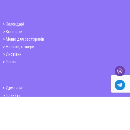
Календарі
Конверти
Меню для ресторанів
Наліпки, стікери
Листівки
Папки
Друк книг
Плакати
Пластикові картки