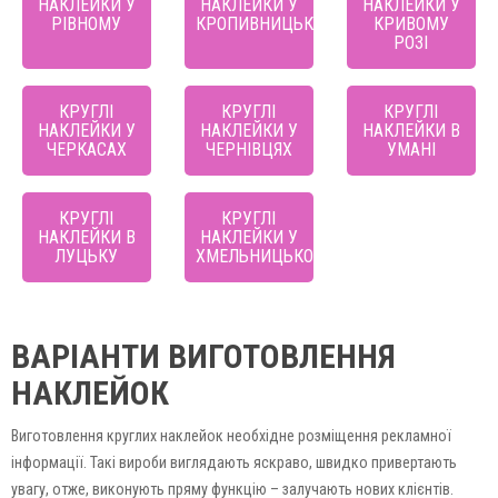
НАКЛЕЙКИ У
НАКЛЕЙКИ У
НАКЛЕЙКИ У
РІВНОМУ
КРОПИВНИЦЬКОМУ
КРИВОМУ
РОЗІ
КРУГЛІ
КРУГЛІ
КРУГЛІ
НАКЛЕЙКИ У
НАКЛЕЙКИ У
НАКЛЕЙКИ В
ЧЕРКАСАХ
ЧЕРНІВЦЯХ
УМАНІ
КРУГЛІ
КРУГЛІ
НАКЛЕЙКИ В
НАКЛЕЙКИ У
ЛУЦЬКУ
ХМЕЛЬНИЦЬКОМУ
ВАРІАНТИ ВИГОТОВЛЕННЯ
НАКЛЕЙОК
Виготовлення круглих наклейок необхідне розміщення рекламної
інформації. Такі вироби виглядають яскраво, швидко привертають
увагу, отже, виконують пряму функцію – залучають нових клієнтів.