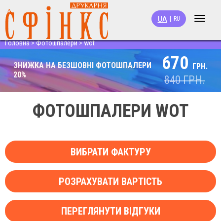
UA
|
RU
Toggle
navigat
Головна
>
Фотошпалери
>
wot
670
ЗНИЖКА НА БЕЗШОВНІ ФОТОШПАЛЕРИ
ГРН.
20%
840
ГРН.
ФОТОШПАЛЕРИ WOT
ВИБРАТИ ФАКТУРУ
РОЗРАХУВАТИ ВАРТІСТЬ
ПЕРЕГЛЯНУТИ ВІДГУКИ