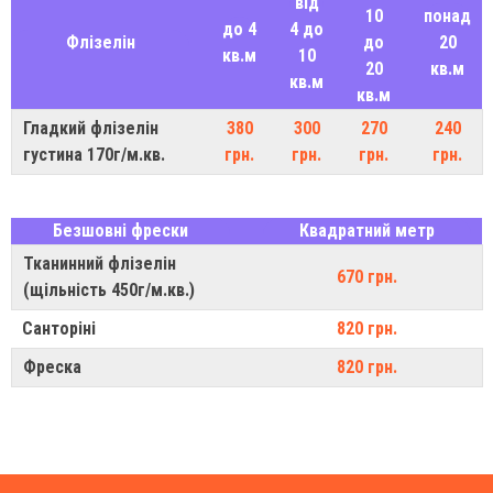
від
10
понад
до 4
4 до
Флізелін
до
20
кв.м
10
20
кв.м
кв.м
кв.м
Гладкий флізелін
380
300
270
240
густина 170г/м.кв.
грн.
грн.
грн.
грн.
Безшовні фрески
Квадратний метр
Тканинний флізелін
670 грн.
(щільність 450г/м.кв.)
Санторіні
820 грн.
Фреска
820 грн.