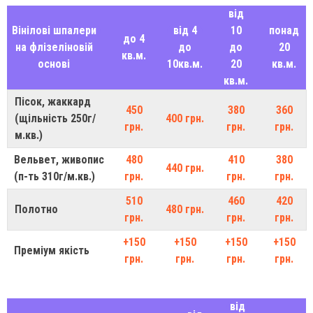
від
Вінілові шпалери
від 4
10
понад
до 4
на флізеліновій
до
до
20
кв.м.
основі
10кв.м.
20
кв.м.
кв.м.
Пісок, жаккард
450
380
360
(щільність 250г/
400 грн.
грн.
грн.
грн.
м.кв.)
Вельвет, живопис
480
410
380
440 грн.
(п-ть 310г/м.кв.)
грн.
грн.
грн.
510
460
420
Полотно
480 грн.
грн.
грн.
грн.
+150
+150
+150
+150
Преміум якість
грн.
грн.
грн.
грн.
від