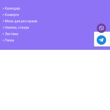
Календарі
Конверти
Меню для ресторанів
Наліпки, стікери
Листівки
Папки
Друк книг
Плакати
Пластикові картки