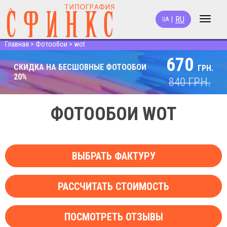
RU
|
UA
Toggle
navigat
Главная
>
Фотообои
>
wot
670
СКИДКА НА БЕСШОВНЫЕ ФОТООБОИ
ГРН.
20%
840
ГРН.
ФОТООБОИ WOT
ВЫБРАТЬ ФАКТУРУ
РАССЧИТАТЬ СТОИМОСТЬ
ПОСМОТРЕТЬ ОТЗЫВЫ