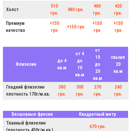
510
460
420
Холст
480 грн.
грн.
грн.
грн.
Премиум
+150
+150
+150
+150 грн
качество
грн
грн
грн
от
от 4
10
свыше
до 4
до
Флизелин
до
20
кв.м
10
20
кв.м
кв.м
кв.м
Гладкий флизелин
380
300
270
240
плотность 170г/м.кв.
грн.
грн.
грн.
грн.
Бесшовные фрески
Квадратный метр
Тканный флизелин
670 грн.
(плотность 450г/м.кв.)