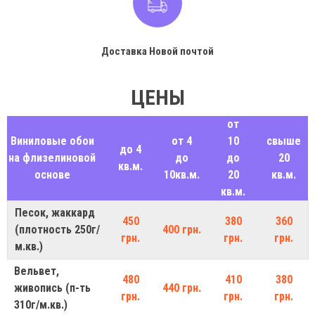
Доставка Новой почтой
ЦЕНЫ
от
Виниловые обои
от 4
10
свыше
до 4
на флизелиновой
до
до
20
кв.м.
основе
10кв.м.
20
кв.м.
кв.м.
Песок, жаккард
450
380
360
(плотность 250г/
400 грн.
грн.
грн.
грн.
м.кв.)
Вельвет,
480
410
380
живопись (п-ть
440 грн.
грн.
грн.
грн.
310г/м.кв.)