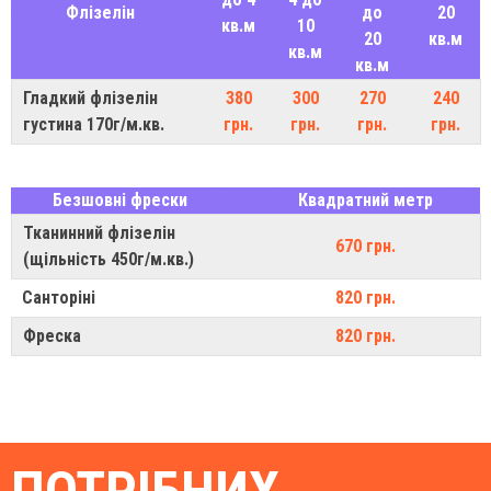
Флізелін
до
20
кв.м
10
20
кв.м
кв.м
кв.м
Гладкий флізелін
380
300
270
240
густина 170г/м.кв.
грн.
грн.
грн.
грн.
Безшовні фрески
Квадратний метр
Тканинний флізелін
670 грн.
(щільність 450г/м.кв.)
Санторіні
820 грн.
Фреска
820 грн.