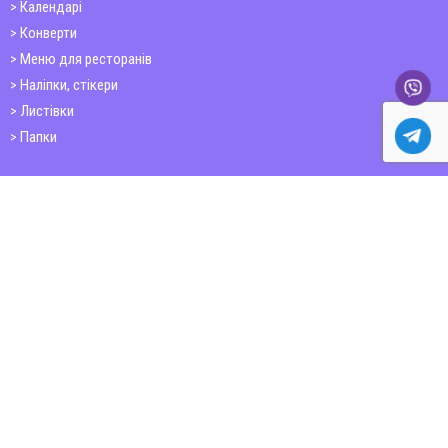
Календарі
Конверти
Меню для ресторанів
Наліпки, стікери
Листівки
Папки
Друк книг
Плакати
Пластикові картки
ШИРОКОФОРМАТНИЙ ДРУК