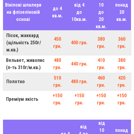
Вінілові шпалери
від 4
10
понад
до 4
на флізеліновій
до
до
20
кв.м.
основі
10кв.м.
20
кв.м.
кв.м.
Пісок, жаккард
450
380
360
(щільність 250г/
400 грн.
грн.
грн.
грн.
м.кв.)
Вельвет, живопис
480
410
380
440 грн.
(п-ть 310г/м.кв.)
грн.
грн.
грн.
510
460
420
Полотно
480 грн.
грн.
грн.
грн.
+150
+150
+150
+150
Преміум якість
грн.
грн.
грн.
грн.
від
від
10
понад
до 4
4 до