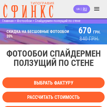
RU
|
UA
Toggle
navigat
Главная
>
Фотообои
>
Спайдермен ползущий по стене
670
СКИДКА НА БЕСШОВНЫЕ ФОТООБОИ
ГРН.
20%
840
ГРН.
ФОТООБОИ СПАЙДЕРМЕН
ПОЛЗУЩИЙ ПО СТЕНЕ
ВЫБРАТЬ ФАКТУРУ
РАССЧИТАТЬ СТОИМОСТЬ