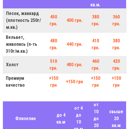
кв.м.
Песок, жаккард
450
380
360
(плотность 250г/
400 грн.
грн.
грн.
грн.
м.кв.)
Вельвет,
480
410
380
живопись (п-ть
440 грн.
грн.
грн.
грн.
310г/м.кв.)
510
460
420
Холст
480 грн.
грн.
грн.
грн.
Премиум
+150
+150
+150
+150 грн
качество
грн
грн
грн
от
от 4
10
свыше
до 4
до
Флизелин
до
20
кв.м
10
20
кв.м
кв.м