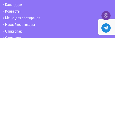
Календари
Конверты
Меню для ресторанов
Наклейки, стикеры
Стикерпак
Открытки
Папки
Печать книг
Плакаты
Пластиковые карточки