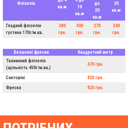
Флізелін
до
20
кв.м
10
20
кв.м
кв.м
кв.м
Гладкий флізелін
380
300
270
240
густина 170г/м.кв.
грн.
грн.
грн.
грн.
Безшовні фрески
Квадратний метр
Тканинний флізелін
670 грн.
(щільність 450г/м.кв.)
Санторіні
820 грн.
Фреска
820 грн.