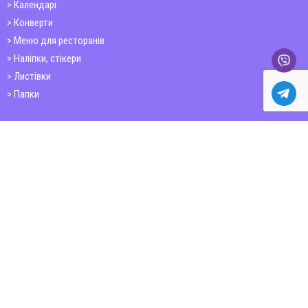
Календарі
Конверти
Меню для ресторанів
Наліпки, стікери
Листівки
Папки
Друк книг
Плакати
Пластикові картки
ШИРОКОФОРМАТНИЙ ДРУК