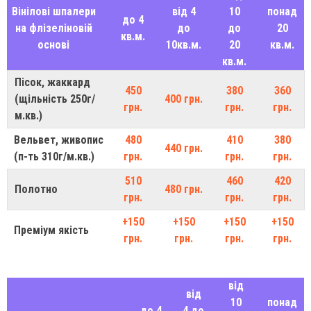
Вінілові шпалери
від 4
10
понад
до 4
на флізеліновій
до
до
20
кв.м.
основі
10кв.м.
20
кв.м.
кв.м.
Пісок, жаккард
450
380
360
(щільність 250г/
400 грн.
грн.
грн.
грн.
м.кв.)
Вельвет, живопис
480
410
380
440 грн.
(п-ть 310г/м.кв.)
грн.
грн.
грн.
510
460
420
Полотно
480 грн.
грн.
грн.
грн.
+150
+150
+150
+150
Преміум якість
грн.
грн.
грн.
грн.
від
від
10
понад
до 4
4 до