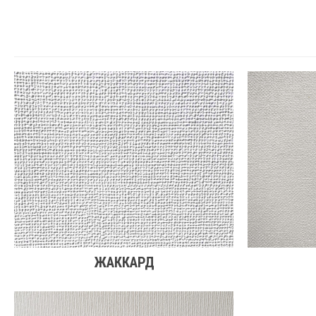
ЖАККАРД