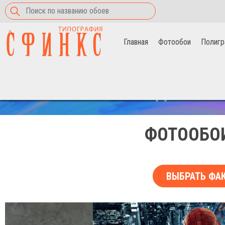
Главная
Фотообои
Полигр
Главная
>
Фотообои
>
Спайдермен бросающий паутину
СКИДКА НА 
ФОТООБО
ВЫБРАТЬ ФА