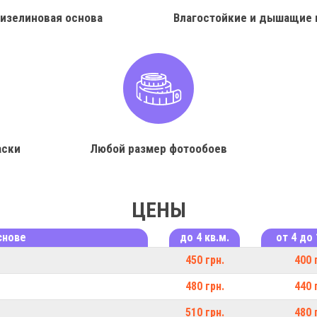
изелиновая основа
Влагостойкие и дышащие 
аски
Любой размер фотообоев
ЦЕНЫ
снове
до 4 кв.м.
от 4 до 
450 грн.
400 
480 грн.
440 
510 грн.
480 