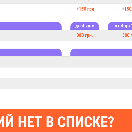
+150 грн
+150
до 4 кв.м
от 4 до 
380 грн.
300 
Й НЕТ В СПИСКЕ?