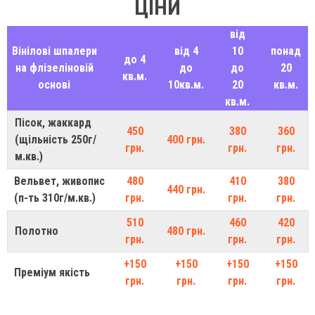
ЦІНИ
від
Вінілові шпалери
від 4
10
понад
до 4
на флізеліновій
до
до
20
кв.м.
основі
10кв.м.
20
кв.м.
кв.м.
Пісок, жаккард
450
380
360
(щільність 250г/
400 грн.
грн.
грн.
грн.
м.кв.)
Вельвет, живопис
480
410
380
440 грн.
(п-ть 310г/м.кв.)
грн.
грн.
грн.
510
460
420
Полотно
480 грн.
грн.
грн.
грн.
+150
+150
+150
+150
Преміум якість
грн.
грн.
грн.
грн.