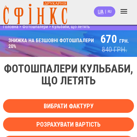
UA
|
RU
Toggle
navigat
Головна
>
Фотошпалери
>
Кульбаби, що летять
670
ЗНИЖКА НА БЕЗШОВНІ ФОТОШПАЛЕРИ
ГРН.
20%
840
ГРН.
ФОТОШПАЛЕРИ КУЛЬБАБИ,
ЩО ЛЕТЯТЬ
ВИБРАТИ ФАКТУРУ
РОЗРАХУВАТИ ВАРТІСТЬ