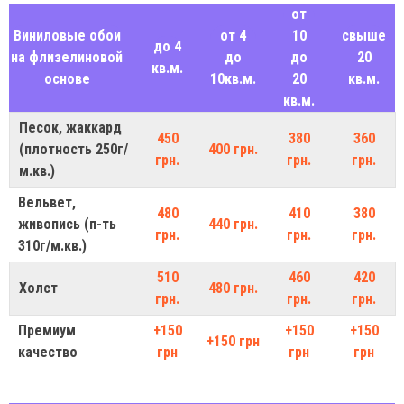
от
Виниловые обои
от 4
10
свыше
до 4
на флизелиновой
до
до
20
кв.м.
основе
10кв.м.
20
кв.м.
кв.м.
Песок, жаккард
450
380
360
(плотность 250г/
400 грн.
грн.
грн.
грн.
м.кв.)
Вельвет,
480
410
380
живопись (п-ть
440 грн.
грн.
грн.
грн.
310г/м.кв.)
510
460
420
Холст
480 грн.
грн.
грн.
грн.
Премиум
+150
+150
+150
+150 грн
качество
грн
грн
грн