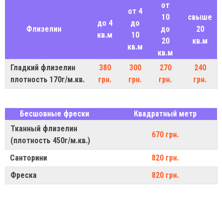
от
от 4
10
свыше
до 4
до
Флизелин
до
20
кв.м
10
20
кв.м
кв.м
кв.м
Гладкий флизелин
380
300
270
240
плотность 170г/м.кв.
грн.
грн.
грн.
грн.
Бесшовные фрески
Квадратный метр
Тканный флизелин
670 грн.
(плотность 450г/м.кв.)
Санторини
820 грн.
Фреска
820 грн.