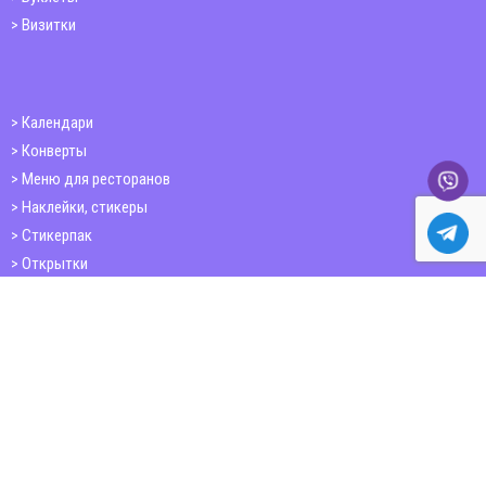
Визитки
Календари
Конверты
Меню для ресторанов
Наклейки, стикеры
Стикерпак
Открытки
Папки
Печать книг
Плакаты
Пластиковые карточки