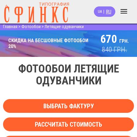
RU
|
UA
Toggle
navigat
Главная
>
Фотообои
>
Летящие одуванчики
670
СКИДКА НА БЕСШОВНЫЕ ФОТООБОИ
ГРН.
20%
840
ГРН.
ФОТООБОИ ЛЕТЯЩИЕ
ОДУВАНЧИКИ
ВЫБРАТЬ ФАКТУРУ
РАССЧИТАТЬ СТОИМОСТЬ