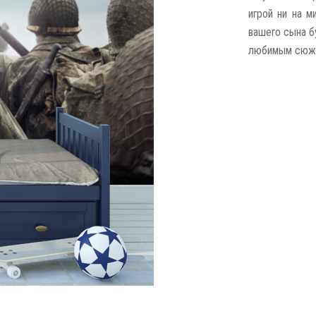
игрой ни на м
вашего сына б
любимым сюж