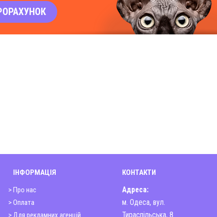
РОРАХУНОК
ІНФОРМАЦІЯ
КОНТАКТИ
> Про нас
Адреса:
> Оплата
м. Одеса, вул.
> Для рекламних агенцій
Тираспільська, 8