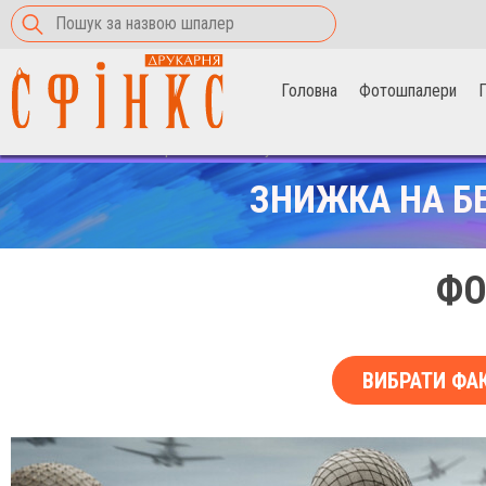
Головна
Фотошпалери
П
Головна
>
Фотошпалери
>
call of duty ww2
ЗНИЖКА НА Б
ФО
ВИБРАТИ ФА