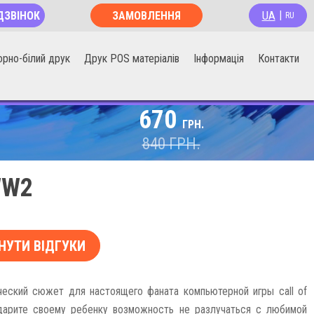
UA
ДЗВІНОК
ЗАМОВЛЕННЯ
|
RU
ОНЛАЙН
орно-білий друк
Друк POS матеріалів
Інформація
Контакти
670
ГРН.
840
ГРН.
WW2
НУТИ ВІДГУКИ
ческий сюжет для настоящего фаната компьютерной игры call of
дарите своему ребенку возможность не разлучаться с любимой