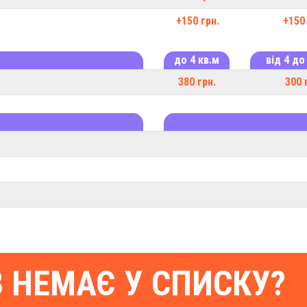
+150 грн.
+150 
до 4 кв.м
від 4 до
380 грн.
300 
В НЕМАЄ У СПИСКУ?