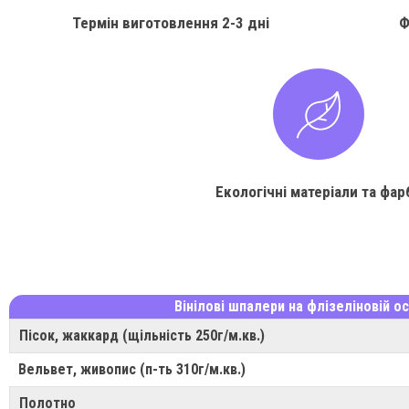
Термін виготовлення
2-3 дні
Ф
Екологічні матеріали та фар
Вінілові шпалери на флізеліновій ос
Пісок, жаккард (щільність 250г/м.кв.)
Вельвет, живопис (п-ть 310г/м.кв.)
Полотно