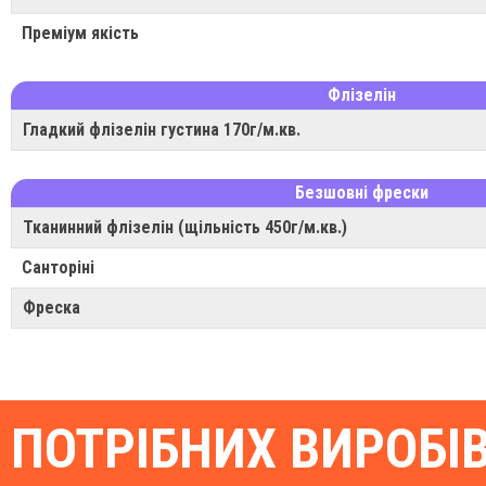
Преміум якість
Флізелін
Гладкий флізелін густина 170г/м.кв.
Безшовні фрески
Тканинний флізелін (щільність 450г/м.кв.)
Санторіні
Фреска
ПОТРІБНИХ ВИРОБІ