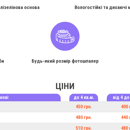
лізелінова основа
Вологостійкі та дихаючі 
би
Будь-який розмір фотошпалер
ЦІНИ
нові
до 4 кв.м.
від 4 до
450 грн.
400 
480 грн.
440 
510 грн.
480 