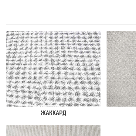
ЖАККАРД