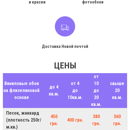
и краски
фотообоев
Доставка Новой почтой
ЦЕНЫ
от
Виниловые обои
от 4
10
свыше
до 4
на флизелиновой
до
до
20
кв.м.
основе
10кв.м.
20
кв.м.
кв.м.
Песок, жаккард
450
380
360
(плотность 250г/
400 грн.
грн.
грн.
грн.
м.кв.)