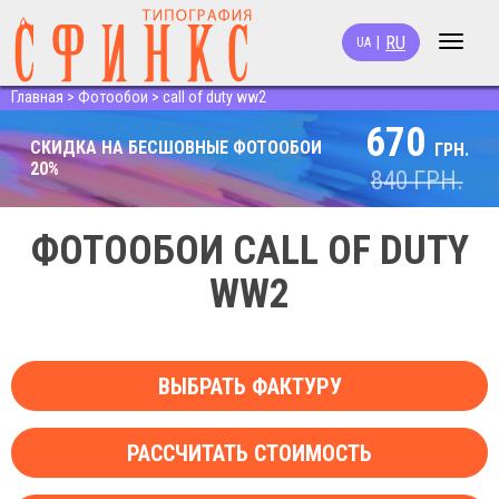
RU
|
UA
Toggle
navigat
Главная
>
Фотообои
>
call of duty ww2
670
СКИДКА НА БЕСШОВНЫЕ ФОТООБОИ
ГРН.
20%
840
ГРН.
ФОТООБОИ CALL OF DUTY
WW2
ВЫБРАТЬ ФАКТУРУ
РАССЧИТАТЬ СТОИМОСТЬ