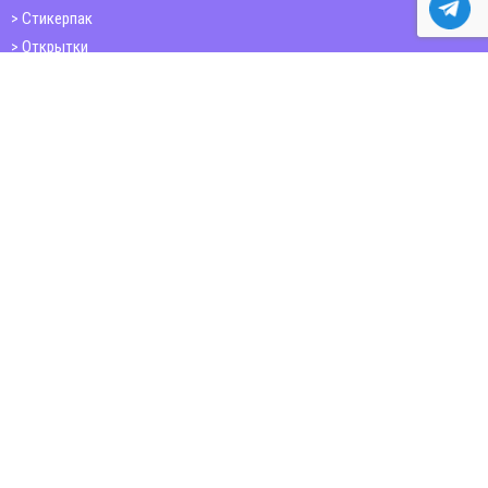
Стикерпак
Открытки
Папки
Печать книг
Плакаты
Пластиковые карточки
ШИРОКОФОРМАТНАЯ ПЕЧАТЬ
Баннер
Бумага citylight, постеры,