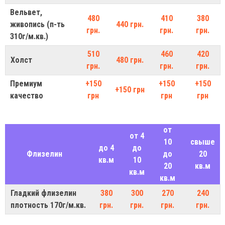
Вельвет,
480
410
380
живопись (п-ть
440 грн.
грн.
грн.
грн.
310г/м.кв.)
510
460
420
Холст
480 грн.
грн.
грн.
грн.
Премиум
+150
+150
+150
+150 грн
качество
грн
грн
грн
от
от 4
10
свыше
до 4
до
Флизелин
до
20
кв.м
10
20
кв.м
кв.м
кв.м
Гладкий флизелин
380
300
270
240
плотность 170г/м.кв.
грн.
грн.
грн.
грн.