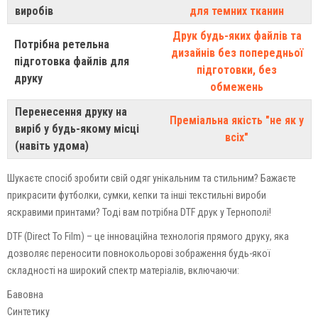
виробів
для темних тканин
Друк будь-яких файлів та
Потрібна ретельна
дизайнів без попередньої
підготовка файлів для
підготовки, без
друку
обмежень
Перенесення друку на
Преміальна якість "не як у
виріб у будь-якому місці
всіх"
(навіть удома)
Шукаєте спосіб зробити свій одяг унікальним та стильним? Бажаєте
прикрасити футболки, сумки, кепки та інші текстильні вироби
яскравими принтами? Тоді вам потрібна DTF друк у Тернополі!
DTF (Direct To Film) – це інноваційна технологія прямого друку, яка
дозволяє переносити повнокольорові зображення будь-якої
складності на широкий спектр матеріалів, включаючи:
Бавовна
Синтетику