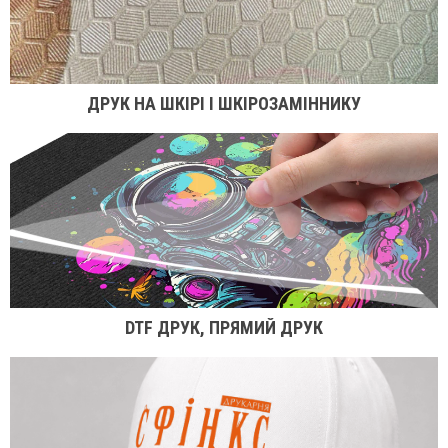
ДРУК НА ШКІРІ І ШКІРОЗАМІННИКУ
DTF ДРУК, ПРЯМИЙ ДРУК