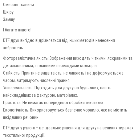
Смесові тканини
Шкіру
Замшу
І багато іншого!
DTF друк вигідно відрізняється від інших методів нанесення
зображень:
Фотореалістична якість: Зображення виходять чіткими, яскравими та
деталізованими, з плавними переходами кольорів.
Стійкість: Принти не вицвітають, не линяють і не деформуються з
часом, витримують численні прання.
Універсальність: Підходить для друку на будь-яких, навіть
найскладніших за фактурою, матеріалах.
Простота: Не вимагає попередньої обробки текстилю.
Екологічність: Використовується безпечне чорнило, яке не містить
шкідливих речовин.
DTF друк у рулоні – це ідеальне рішення для друку на великих тиражах
текстильної продукції.