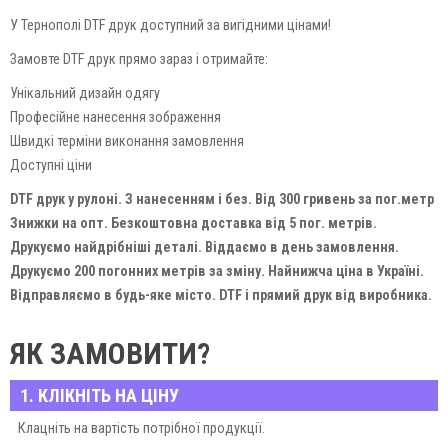
У Тернополі DTF друк доступний за вигідними цінами!
Замовте DTF друк прямо зараз і отримайте:
Унікальний дизайн одягу
Професійне нанесення зображення
Швидкі терміни виконання замовлення
Доступні ціни
DTF друк у рулоні. З нанесенням і без. Від 300 гривень за пог.метр
Знижки на опт. Безкоштовна доставка від 5 пог. метрів.
Друкуємо найдрібніші деталі. Віддаємо в день замовлення.
Друкуємо 200 погонних метрів за зміну. Найнижча ціна в Україні.
Відправляємо в будь-яке місто. DTF і прямий друк від виробника.
ЯК ЗАМОВИТИ?
1. КЛІКНІТЬ НА ЦІНУ
Клацніть на вартість потрібної продукції.