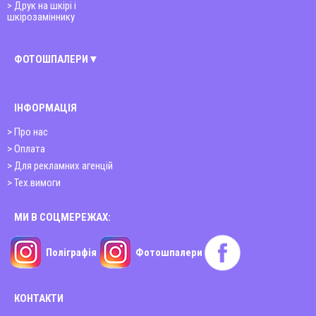
Друк на шкірі і
шкірозаміннику
ФОТОШПАЛЕРИ
Київ
ІНФОРМАЦІЯ
Вінниця
> Про нас
Дніпро
> Оплата
Житомир
> Для рекламних агенцій
> Тех.вимоги
Запоріжжя
Львів
МИ В СОЦМЕРЕЖАХ:
Миколаїв
Поліграфія
Фотошпалери
Полтава
Харків
КОНТАКТИ
Чернігів