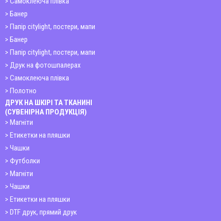
Самоклеюча плівка
Банер
Папір citylight, постери, мапи
Банер
Папір citylight, постери, мапи
Друк на фотошпалерах
Самоклеюча плівка
Полотно
ДРУК НА ШКІРІ ТА ТКАНИНІ
(СУВЕНІРНА ПРОДУКЦІЯ)
Магніти
Етикетки на пляшки
Чашки
Футболки
Магніти
Чашки
Етикетки на пляшки
DTF друк, прямий друк