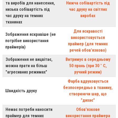
та виробів для нанесення,
Нижча собівартість під
низька собівартість під
час друку на світлих
час друку на темних
виробах
тканинах
Для яскравості
Зображення яскравіше (не
використовується
потрібне використання
праймер (для темних
праймерів)
речей обов'язково)
Зображення не вицвітає,
Витримує в середньому
можна прати на більш
50 прань (при 30 ° С,
"агресивних режимах"
ручний режим)
Фарба вдруковується
безпосередньо в тканину,
Швидкість друку
створюючи шар, що
"дихає"
Немає потреби наносити
Обов'язкове
праймер для темних
використання праймера