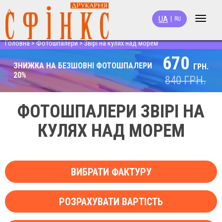
UA
|
RU
Toggle
navigat
Головна
>
Фотошпалери
>
Звірі на кулях над морем
670
ЗНИЖКА НА БЕЗШОВНІ ФОТОШПАЛЕРИ
ГРН.
20%
840
ГРН.
ФОТОШПАЛЕРИ ЗВІРІ НА
КУЛЯХ НАД МОРЕМ
ВИБРАТИ ФАКТУРУ
РОЗРАХУВАТИ ВАРТІСТЬ