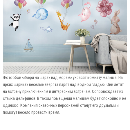
Фотообои «Звери на шарах над морем» украсят комнату малыша. На
ярких шариках веселые зверята парят над водной гладью. Они летят
на встречу приключениям и интересным встречам. Сопровождает их
стайка дельфинов. В таком помещении малышам будет спокойно и не
одиноко. Компания сказочных персонажей станут его друзьями и
помогут весело провести время.