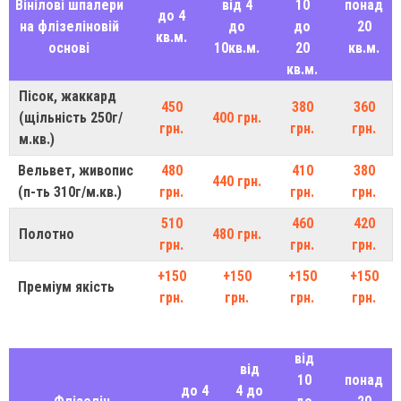
Вінілові шпалери
від 4
10
понад
до 4
на флізеліновій
до
до
20
кв.м.
основі
10кв.м.
20
кв.м.
кв.м.
Пісок, жаккард
450
380
360
(щільність 250г/
400 грн.
грн.
грн.
грн.
м.кв.)
Вельвет, живопис
480
410
380
440 грн.
(п-ть 310г/м.кв.)
грн.
грн.
грн.
510
460
420
Полотно
480 грн.
грн.
грн.
грн.
+150
+150
+150
+150
Преміум якість
грн.
грн.
грн.
грн.
від
від
10
понад
до 4
4 до