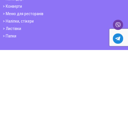
Конверти
Меню для ресторанів
Наліпки, стікери
Листівки
Папки
Друк книг
Плакати
Пластикові картки
ШИРОКОФОРМАТНИЙ ДРУК