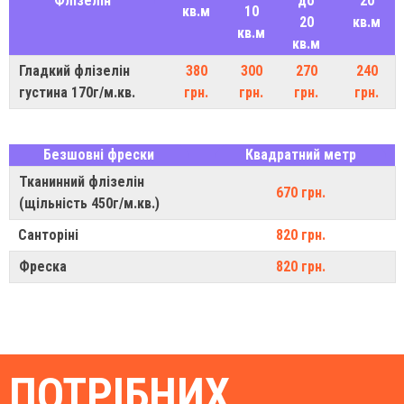
Флізелін
до
20
кв.м
10
20
кв.м
кв.м
кв.м
Гладкий флізелін
380
300
270
240
густина 170г/м.кв.
грн.
грн.
грн.
грн.
Безшовні фрески
Квадратний метр
Тканинний флізелін
670 грн.
(щільність 450г/м.кв.)
Санторіні
820 грн.
Фреска
820 грн.
ПОТРІБНИХ