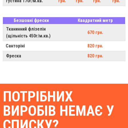
густина 170г/м.кв.
грн.
грн.
грн.
грн.
Безшовні фрески
Квадратний метр
Тканинний флізелін
670 грн.
(щільність 450г/м.кв.)
Санторіні
820 грн.
Фреска
820 грн.
ПОТРІБНИХ
ВИРОБІВ НЕМАЄ У
СПИСКУ?