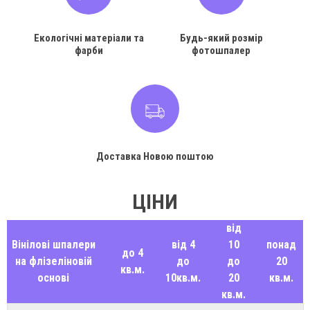
Екологічні матеріали та
Будь-який розмір
фарби
фотошпалер
Доставка Новою поштою
ЦІНИ
від
Вінілові шпалери
від 4
10
понад
до 4
на флізеліновій
до
до
20
кв.м.
основі
10кв.м.
20
кв.м.
кв.м.