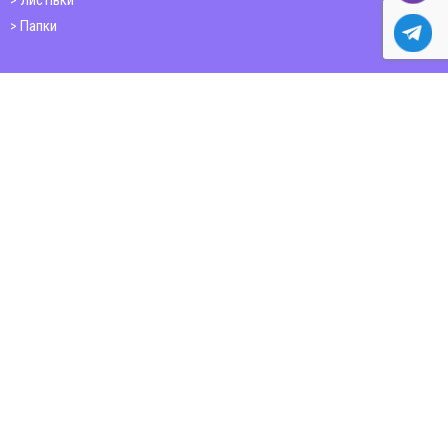
Листівки
Папки
Друк книг
Плакати
Пластикові картки
ШИРОКОФОРМАТНИЙ ДРУК
Друк на фотошпалерах
Полотно
Самоклеюча плівка
Банер