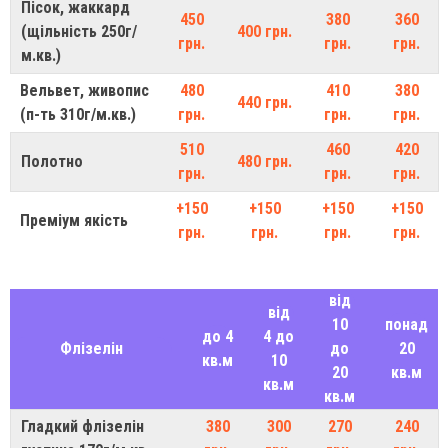
Пісок, жаккард
450
380
360
(щільність 250г/
400 грн.
грн.
грн.
грн.
м.кв.)
Вельвет, живопис
480
410
380
440 грн.
(п-ть 310г/м.кв.)
грн.
грн.
грн.
510
460
420
Полотно
480 грн.
грн.
грн.
грн.
+150
+150
+150
+150
Преміум якість
грн.
грн.
грн.
грн.
від
від
10
понад
до 4
4 до
Флізелін
до
20
кв.м
10
20
кв.м
кв.м
кв.м
Гладкий флізелін
380
300
270
240