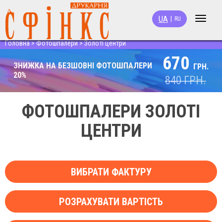
UA
|
RU
Toggle
navigat
Головна
>
Фотошпалери
>
Золоті центри
670
ЗНИЖКА НА БЕЗШОВНІ ФОТОШПАЛЕРИ
ГРН.
20%
840
ГРН.
ФОТОШПАЛЕРИ ЗОЛОТІ
ЦЕНТРИ
ВИБРАТИ ФАКТУРУ
РОЗРАХУВАТИ ВАРТІСТЬ