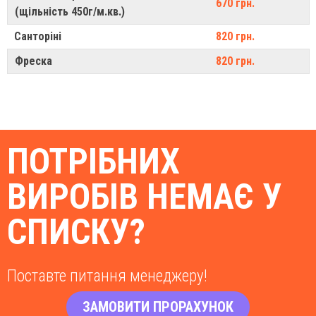
670 грн.
(щільність 450г/м.кв.)
Санторіні
820 грн.
Фреска
820 грн.
ПОТРІБНИХ
ВИРОБІВ НЕМАЄ У
СПИСКУ?
Поставте питання менеджеру!
ЗАМОВИТИ ПРОРАХУНОК