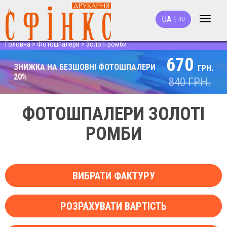
UA
|
RU
Toggle
navigat
Головна
>
Фотошпалери
>
Золоті ромби
670
ЗНИЖКА НА БЕЗШОВНІ ФОТОШПАЛЕРИ
ГРН.
20%
840
ГРН.
ФОТОШПАЛЕРИ ЗОЛОТІ
РОМБИ
ВИБРАТИ ФАКТУРУ
РОЗРАХУВАТИ ВАРТІСТЬ