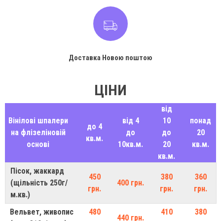
Доставка Новою поштою
ЦІНИ
від
Вінілові шпалери
від 4
10
понад
до 4
на флізеліновій
до
до
20
кв.м.
основі
10кв.м.
20
кв.м.
кв.м.
Пісок, жаккард
450
380
360
(щільність 250г/
400 грн.
грн.
грн.
грн.
м.кв.)
Вельвет, живопис
480
410
380
440 грн.