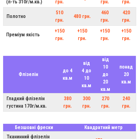
(п-ть 310г/м.кв.)
грн.
грн.
грн.
510
460
420
Полотно
480 грн.
грн.
грн.
грн.
+150
+150
+150
+150
Преміум якість
грн.
грн.
грн.
грн.
від
від
10
понад
до 4
4 до
Флізелін
до
20
кв.м
10
20
кв.м
кв.м
кв.м
Гладкий флізелін
380
300
270
240
густина 170г/м.кв.
грн.
грн.
грн.
грн.
Безшовні фрески
Квадратний метр
Тканинний флізелін