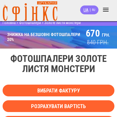
UA
|
RU
Toggle
navigat
Головна
>
Фотошпалери
>
Золоте листя монстери
670
ЗНИЖКА НА БЕЗШОВНІ ФОТОШПАЛЕРИ
ГРН.
20%
840
ГРН.
ФОТОШПАЛЕРИ ЗОЛОТЕ
ЛИСТЯ МОНСТЕРИ
ВИБРАТИ ФАКТУРУ
РОЗРАХУВАТИ ВАРТІСТЬ