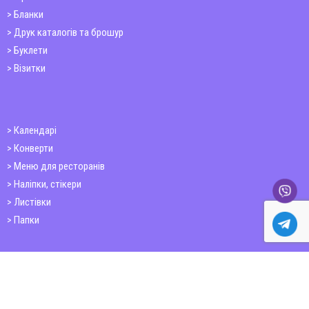
Бланки
Друк каталогів та брошур
Буклети
Візитки
Календарі
Конверти
Меню для ресторанів
Наліпки, стікери
Листівки
Папки
Друк книг
Плакати