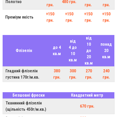
Полотно
480 грн.
грн.
грн.
грн.
+150
+150
+150
+150
Преміум якість
грн.
грн.
грн.
грн.
від
від
10
понад
до 4
4 до
Флізелін
до
20
кв.м
10
20
кв.м
кв.м
кв.м
Гладкий флізелін
380
300
270
240
густина 170г/м.кв.
грн.
грн.
грн.
грн.
Безшовні фрески
Квадратний метр
Тканинний флізелін
670 грн.
(щільність 450г/м.кв.)