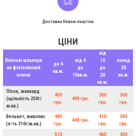
Доставка Новою поштою
ЦІНИ
від
Вінілові шпалери
від 4
10
понад
до 4
на флізеліновій
до
до
20
кв.м.
основі
10кв.м.
20
кв.м.
кв.м.
Пісок, жаккард
450
380
360
(щільність 250г/
400 грн.
грн.
грн.
грн.
м.кв.)
Вельвет, живопис
480
410
380
440 грн.
(п-ть 310г/м.кв.)
грн.
грн.
грн.
510
460
420