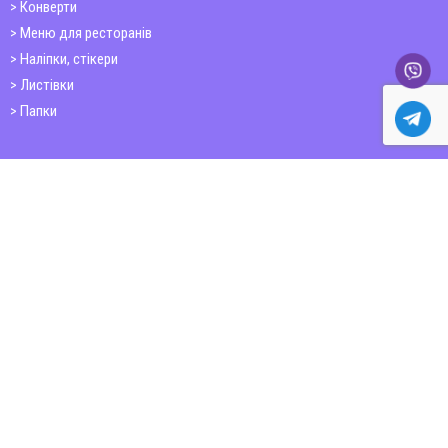
Конверти
Меню для ресторанів
Наліпки, стікери
Листівки
Папки
Друк книг
Плакати
Пластикові картки
ШИРОКОФОРМАТНИЙ ДРУК
Друк на фотошпалерах