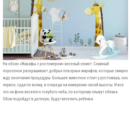
На обоях «Жирафы с ростомером» веселый сюжет. Славный
поросенок раскрашивает добрых покорных жирафов, которые смирно
жду окончания процедуры. Большее животное стоит у ростомера, оно
первое, судя по всему, в очереди на измерение своей высоты. И все
это на фоне веселого голубого неба, по которому плывут облака.
Обои подойдут в детскую, будут веселить ребенка.