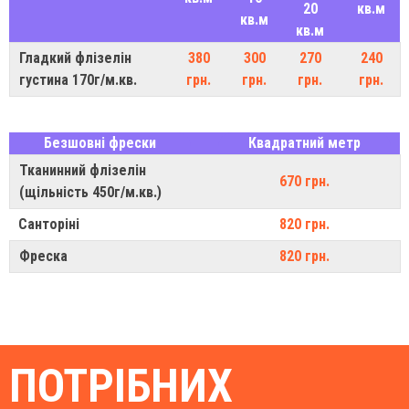
20
кв.м
кв.м
кв.м
Гладкий флізелін
380
300
270
240
густина 170г/м.кв.
грн.
грн.
грн.
грн.
Безшовні фрески
Квадратний метр
Тканинний флізелін
670 грн.
(щільність 450г/м.кв.)
Санторіні
820 грн.
Фреска
820 грн.
ПОТРІБНИХ