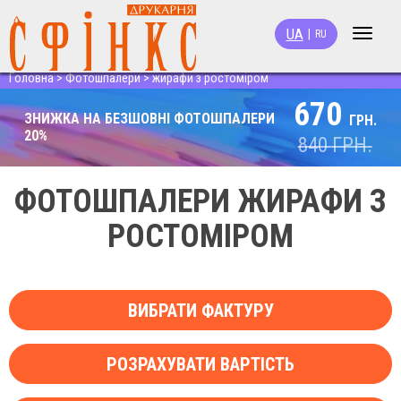
UA
|
RU
Toggle
navigat
Головна
>
Фотошпалери
>
жирафи з ростоміром
670
ЗНИЖКА НА БЕЗШОВНІ ФОТОШПАЛЕРИ
ГРН.
20%
840
ГРН.
ФОТОШПАЛЕРИ ЖИРАФИ З
РОСТОМІРОМ
ВИБРАТИ ФАКТУРУ
РОЗРАХУВАТИ ВАРТІСТЬ