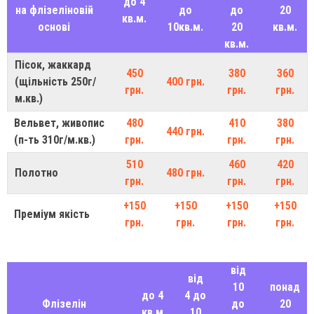
до 4
на флізеліновій
до
до
20
кв.м.
основі
10кв.м.
20
кв.м.
кв.м.
Пісок, жаккард
450
380
360
(щільність 250г/
400 грн.
грн.
грн.
грн.
м.кв.)
Вельвет, живопис
480
410
380
440 грн.
(п-ть 310г/м.кв.)
грн.
грн.
грн.
510
460
420
Полотно
480 грн.
грн.
грн.
грн.
+150
+150
+150
+150
Преміум якість
грн.
грн.
грн.
грн.
від
від
10
понад
до 4
4 до
Флізелін
до
20
кв.м
10