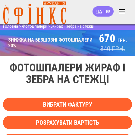
UA
|
RU
Toggle
navigat
Головна
>
Фотошпалери
>
Жираф і зебра на стежці
670
ЗНИЖКА НА БЕЗШОВНІ ФОТОШПАЛЕРИ
ГРН.
20%
840
ГРН.
ФОТОШПАЛЕРИ ЖИРАФ І
ЗЕБРА НА СТЕЖЦІ
ВИБРАТИ ФАКТУРУ
РОЗРАХУВАТИ ВАРТІСТЬ