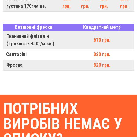
густина 170г/м.кв.
грн.
грн.
грн.
грн.
Безшовні фрески
Квадратний метр
Тканинний флізелін
670 грн.
(щільність 450г/м.кв.)
Санторіні
820 грн.
Фреска
820 грн.
ПОТРІБНИХ
ВИРОБІВ НЕМАЄ У