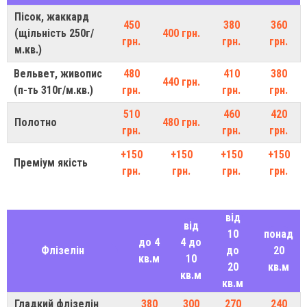
Пісок, жаккард
450
380
360
(щільність 250г/
400 грн.
грн.
грн.
грн.
м.кв.)
Вельвет, живопис
480
410
380
440 грн.
(п-ть 310г/м.кв.)
грн.
грн.
грн.
510
460
420
Полотно
480 грн.
грн.
грн.
грн.
+150
+150
+150
+150
Преміум якість
грн.
грн.
грн.
грн.
від
від
10
понад
до 4
4 до
Флізелін
до
20
кв.м
10
20
кв.м
кв.м
кв.м
Гладкий флізелін
380
300
270
240