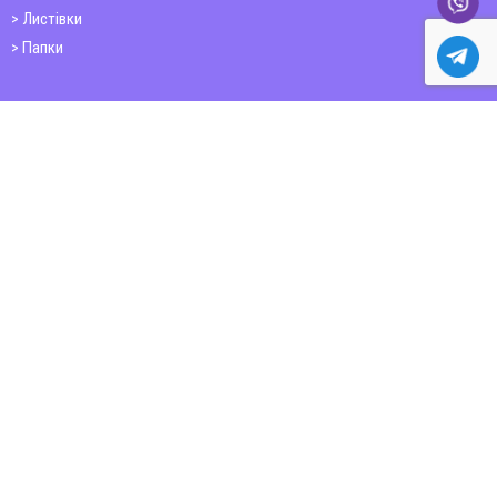
Листівки
Папки
Друк книг
Плакати
Пластикові картки
ШИРОКОФОРМАТНИЙ ДРУК
Друк на фотошпалерах
Полотно
Самоклеюча плівка