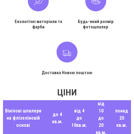
Екологічні матеріали та
Будь-який розмір
фарби
фотошпалер
Доставка Новою поштою
ЦІНИ
від
Вінілові шпалери
від 4
10
понад
до 4
на флізеліновій
до
до
20
кв.м.
основі
10кв.м.
20
кв.м.
кв.м.