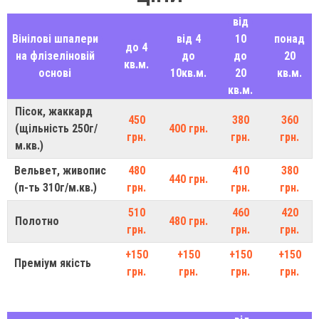
від
Вінілові шпалери
від 4
10
понад
до 4
на флізеліновій
до
до
20
кв.м.
основі
10кв.м.
20
кв.м.
кв.м.
Пісок, жаккард
450
380
360
(щільність 250г/
400 грн.
грн.
грн.
грн.
м.кв.)
Вельвет, живопис
480
410
380
440 грн.
(п-ть 310г/м.кв.)
грн.
грн.
грн.
510
460
420
Полотно
480 грн.
грн.
грн.
грн.
+150
+150
+150
+150
Преміум якість
грн.
грн.
грн.
грн.