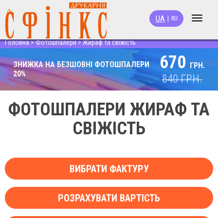
UA
|
RU
Toggle
navigat
Головна
>
Фотошпалери
>
Жираф та свіжість
670
ЗНИЖКА НА БЕЗШОВНІ ФОТОШПАЛЕРИ
ГРН.
20%
840
ГРН.
ФОТОШПАЛЕРИ ЖИРАФ ТА
СВІЖІСТЬ
ВИБРАТИ ФАКТУРУ
РОЗРАХУВАТИ ВАРТІСТЬ