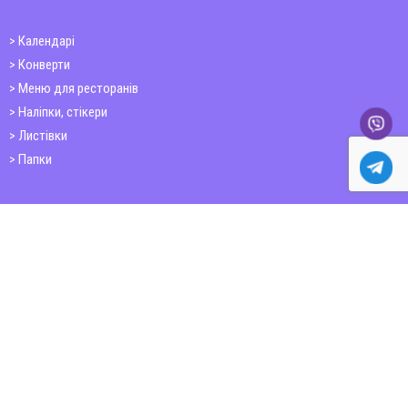
Календарі
Конверти
Меню для ресторанів
Наліпки, стікери
Листівки
Папки
Друк книг
Плакати
Пластикові картки