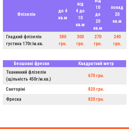
від
від
10
понад
до 4
4 до
Флізелін
до
20
кв.м
10
20
кв.м
кв.м
кв.м
Гладкий флізелін
380
300
270
240
густина 170г/м.кв.
грн.
грн.
грн.
грн.
Безшовні фрески
Квадратний метр
Тканинний флізелін
670 грн.
(щільність 450г/м.кв.)
Санторіні
820 грн.
Фреска
820 грн.