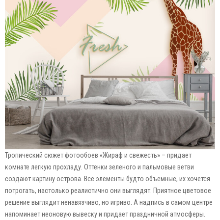
Тропический сюжет фотообоев «Жираф и свежесть» – придает
комнате легкую прохладу. Оттенки зеленого и пальмовые ветви
создают картину острова. Все элементы будто объемные, их хочется
потрогать, настолько реалистично они выглядят. Приятное цветовое
решение выглядит ненавязчиво, но игриво. А надпись в самом центре
напоминает неоновую вывеску и придает праздничной атмосферы.