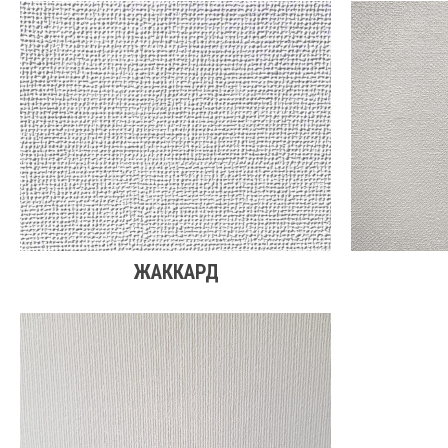
ЖАККАРД