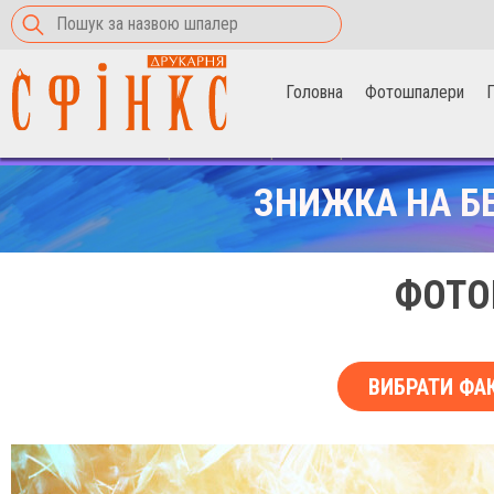
Головна
Фотошпалери
П
Головна
>
Фотошпалери
>
Жовто-берюзове пір'я
ЗНИЖКА НА Б
ФОТО
ВИБРАТИ ФА