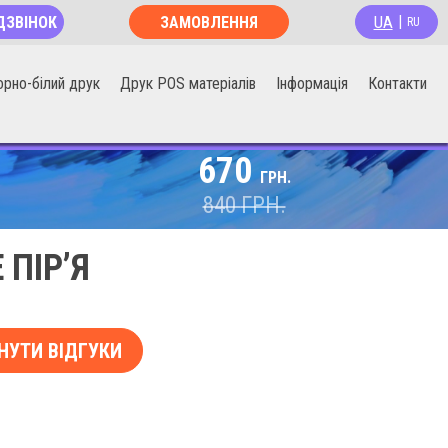
UA
ДЗВІНОК
ЗАМОВЛЕННЯ
|
RU
ОНЛАЙН
орно-білий друк
Друк POS матеріалів
Інформація
Контакти
670
ГРН.
840
ГРН.
ПІР’Я
НУТИ ВІДГУКИ