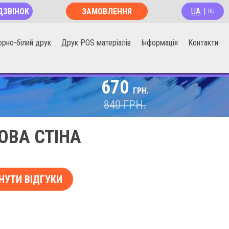
UA
ДЗВІНОК
ЗАМОВЛЕННЯ
|
RU
ОНЛАЙН
орно-білий друк
Друк POS матеріалів
Інформація
Контакти
670
ГРН.
840
ГРН.
ВА СТІНА
НУТИ ВІДГУКИ