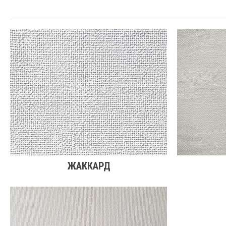
ЖАККАРД