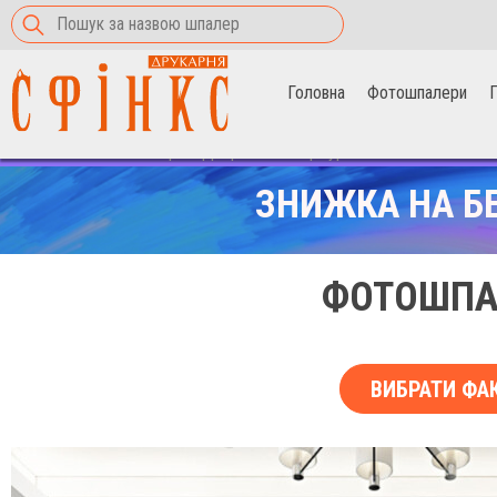
Головна
Фотошпалери
П
Головна
>
Фотошпалери
>
Дзеркальна мармурова стіна
ЗНИЖКА НА Б
ФОТОШПА
ВИБРАТИ ФА