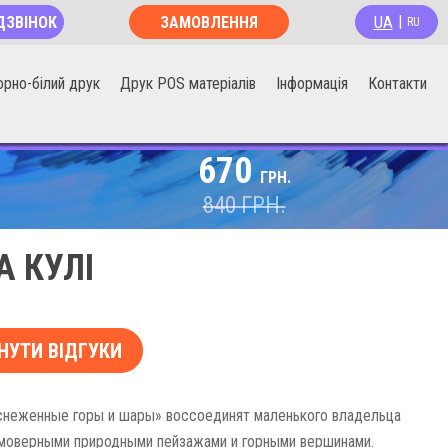
UA
ДЗВІНОК
ЗАМОВЛЕННЯ
|
RU
ОНЛАЙН
орно-білий друк
Друк POS матеріалів
Інформація
Контакти
670
ГРН.
840
ГРН.
А КУЛІ
НУТИ ВІДГУКИ
снеженные горы и шары» воссоединят маленького владельца
моверными природными пейзажами и горными вершинами.