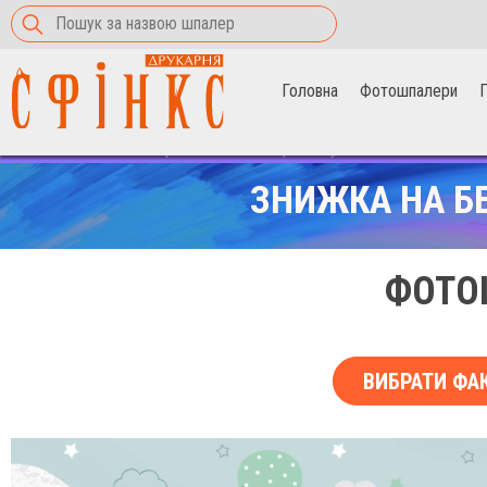
Головна
Фотошпалери
П
Головна
>
Фотошпалери
>
засніжені гори та кулі
ЗНИЖКА НА Б
ФОТОШ
ВИБРАТИ ФА