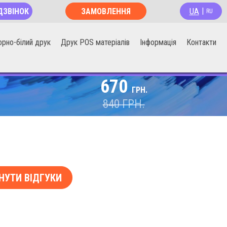
UA
ДЗВІНОК
ЗАМОВЛЕННЯ
|
RU
ОНЛАЙН
орно-білий друк
Друк POS матеріалів
Інформація
Контакти
670
ГРН.
840
ГРН.
НУТИ ВІДГУКИ