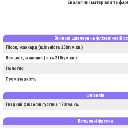
Екологічні матеріали та фар
Вінілові шпалери на флізеліновій ос
Пісок, жаккард (щільність 250г/м.кв.)
Вельвет, живопис (п-ть 310г/м.кв.)
Полотно
Преміум якість
Флізелін
Гладкий флізелін густина 170г/м.кв.
Безшовні фрески