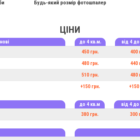
би
Будь-який розмір фотошпалер
ЦІНИ
нові
до 4 кв.м.
від 4 до
450 грн.
400 
480 грн.
440 
510 грн.
480 
+150 грн.
+150 
до 4 кв.м
від 4 до
380 грн.
300 