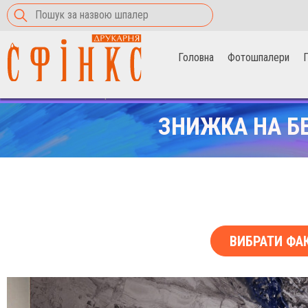
Головна
Фотошпалери
П
Головна
>
Фотошпалери
>
За межею
ЗНИЖКА НА Б
ВИБРАТИ ФА