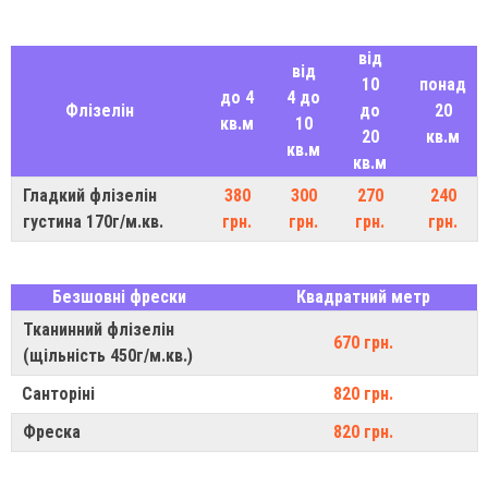
від
від
10
понад
до 4
4 до
Флізелін
до
20
кв.м
10
20
кв.м
кв.м
кв.м
Гладкий флізелін
380
300
270
240
густина 170г/м.кв.
грн.
грн.
грн.
грн.
Безшовні фрески
Квадратний метр
Тканинний флізелін
670 грн.
(щільність 450г/м.кв.)
Санторіні
820 грн.
Фреска
820 грн.