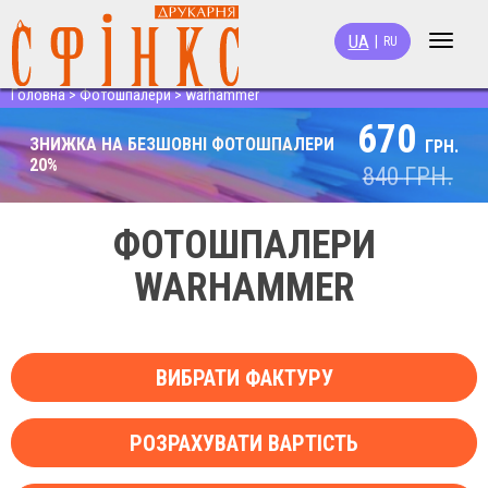
UA
|
RU
Toggle
navigat
Головна
>
Фотошпалери
>
warhammer
670
ЗНИЖКА НА БЕЗШОВНІ ФОТОШПАЛЕРИ
ГРН.
20%
840
ГРН.
ФОТОШПАЛЕРИ
WARHAMMER
ВИБРАТИ ФАКТУРУ
РОЗРАХУВАТИ ВАРТІСТЬ