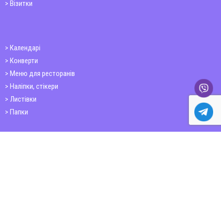
Візитки
Календарі
Конверти
Меню для ресторанів
Наліпки, стікери
Листівки
Папки
Друк книг
Плакати
Пластикові картки