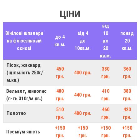
ЦІНИ
від
Вінілові шпалери
від 4
10
понад
до 4
на флізеліновій
до
до
20
кв.м.
основі
10кв.м.
20
кв.м.
кв.м.
Пісок, жаккард
450
380
360
(щільність 250г/
400 грн.
грн.
грн.
грн.
м.кв.)
Вельвет, живопис
480
410
380
440 грн.
(п-ть 310г/м.кв.)
грн.
грн.
грн.
510
460
420
Полотно
480 грн.
грн.
грн.
грн.
+150
+150
+150
+150
Преміум якість
грн.
грн.
грн.
грн.