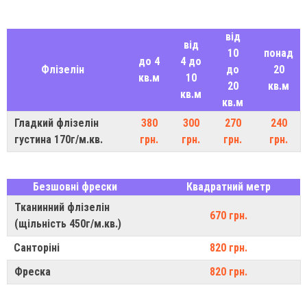
від
від
10
понад
до 4
4 до
Флізелін
до
20
кв.м
10
20
кв.м
кв.м
кв.м
Гладкий флізелін
380
300
270
240
густина 170г/м.кв.
грн.
грн.
грн.
грн.
Безшовні фрески
Квадратний метр
Тканинний флізелін
670 грн.
(щільність 450г/м.кв.)
Санторіні
820 грн.
Фреска
820 грн.