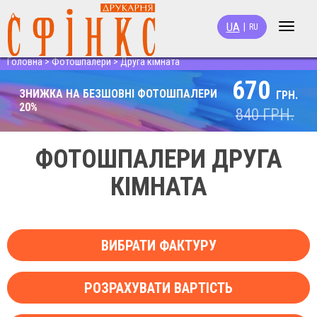
UA
|
RU
Toggle
navigat
Головна
>
Фотошпалери
>
Друга кімната
670
ЗНИЖКА НА БЕЗШОВНІ ФОТОШПАЛЕРИ
ГРН.
20%
840
ГРН.
ФОТОШПАЛЕРИ ДРУГА
КІМНАТА
ВИБРАТИ ФАКТУРУ
РОЗРАХУВАТИ ВАРТІСТЬ