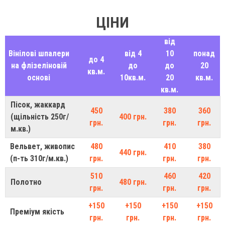
ЦІНИ
від
Вінілові шпалери
від 4
10
понад
до 4
на флізеліновій
до
до
20
кв.м.
основі
10кв.м.
20
кв.м.
кв.м.
Пісок, жаккард
450
380
360
(щільність 250г/
400 грн.
грн.
грн.
грн.
м.кв.)
Вельвет, живопис
480
410
380
440 грн.
(п-ть 310г/м.кв.)
грн.
грн.
грн.
510
460
420
Полотно
480 грн.
грн.
грн.
грн.
+150
+150
+150
+150
Преміум якість
грн.
грн.
грн.
грн.