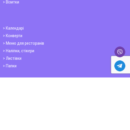
Візитки
Календарі
Конверти
Меню для ресторанів
Наліпки, стікери
Листівки
Папки
Друк книг
Плакати
Пластикові картки